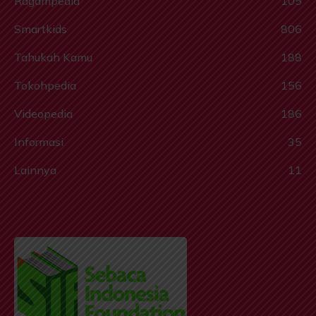
Ragampedia
105
Smartkids
806
Tahukah Kamu
188
Tokohpedia
156
Videopedia
186
Informasi
35
Lainnya
11