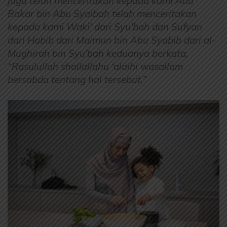
juga telah menceritakan kepada kami Abu
Bakar bin Abu Syaibah telah menceritakan
kepada kami Waki’ dari Syu’bah dan Sufyan
dari Habib dari Maimun bin Abu Syabib dari al-
Mughirah bin Syu’bah keduanya berkata,
“Rasulullah shallallahu ‘alaihi wasallam
bersabda tentang hal tersebut.”