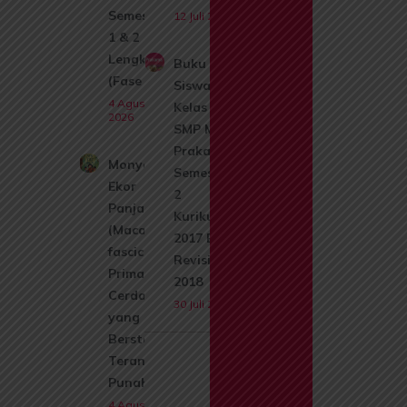
Semester
12 Juli 2026
1 & 2
Lengkap
Buku
(Fase A)
Siswa
4 Agustus
Kelas 9
2026
SMP MTs
Prakarya
Monyet
Semester
Ekor
2
Panjang
Kurikulum
(Macaca
2017 Edisi
fascicularis):
Revisi
Primata
2018
Cerdas
30 Juli 2026
yang Kini
Berstatus
Terancam
Punah
4 Agustus