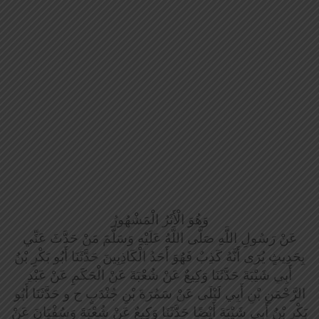
وَهُوَ الْأَثَرُ الْمَشْهُورُ
عَنْ رَسُولِ اللَّهِ صَلَّى اللَّهُ عَلَيْهِ وَسَلَّمَ مَنْ حَدَّثَ عَنِّي
بِحَدِيثٍ يُرَى أَنَّهُ كَذِبٌ فَهُوَ أَحَدُ الْكَاذِبِينَ حَدَّثَنَا أَبُو بَكْرِ بْنُ
أَبِي شَيْبَةَ حَدَّثَنَا وَكِيعٌ عَنْ شُعْبَةَ عَنْ الْحَكَمِ عَنْ عَبْدِ
الرَّحْمَنِ بْنِ أَبِي لَيْلَى عَنْ سَمُرَةَ بْنِ جُنْدَبٍ ح و حَدَّثَنَا أَبُو
بَكْرِ بْنُ أَبِي شَيْبَةَ أَيْضًا حَدَّثَنَا وَكِيعٌ عَنْ شُعْبَةَ وَسُفْيَانَ عَنْ