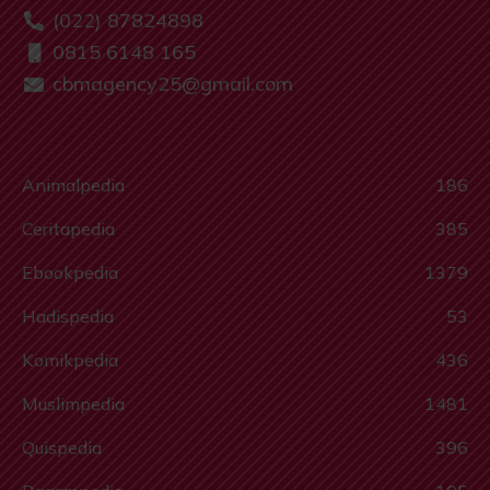
(022) 87824898
0815 6148 165
cbmagency25@gmail.com
Animalpedia
186
Ceritapedia
385
Ebookpedia
1379
Hadispedia
53
Komikpedia
436
Muslimpedia
1481
Quispedia
396