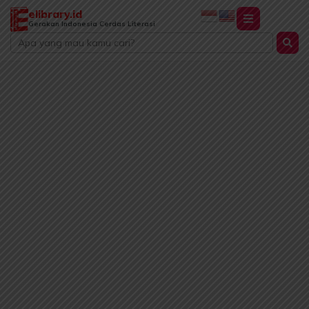
Lewati
elibrary.id
ke
Gerakan Indonesia Cerdas Literasi
Search
konten
...