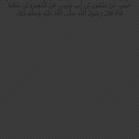
حَبِيبٍ عَنْ مَيْمُونِ بْنِ أَبِي شَبِيبٍ عَنْ الْمُغِيرَةِ بْنِ شُعْبَةَ
قَالَا قَالَ رَسُولُ اللَّهِ صَلَّى اللَّهُ عَلَيْهِ وَسَلَّمَ ذَلِكَ