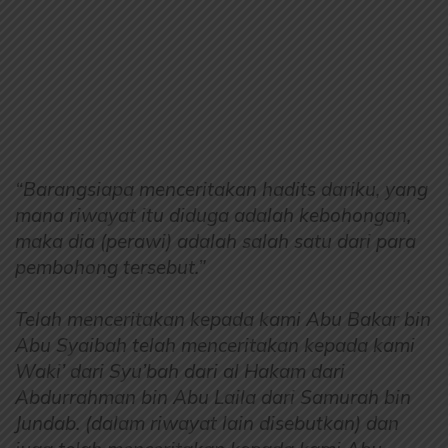
“Barangsiapa menceritakan hadits dariku, yang
mana riwayat itu diduga adalah kebohongan,
maka dia (perawi) adalah salah satu dari para
pembohong tersebut.”
Telah menceritakan kepada kami Abu Bakar bin
Abu Syaibah telah menceritakan kepada kami
Waki’ dari Syu’bah dari al Hakam dari
Abdurrahman bin Abu Laila dari Samurah bin
Jundab. (dalam riwayat lain disebutkan) dan