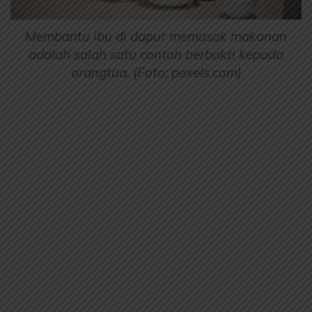
Membantu ibu di dapur memasak makanan
adalah salah satu contoh berbakti kepada
orangtua. (Foto: pexels.com)