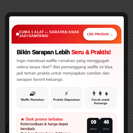
SARAPAN PRAKTIS • CEPAT • MENARIK
Cuma 1 Alat Ini,
CUMA 1 ALAT — SARAPAN ANAK
Sarapan Anak Jadi Gampang!
CEK PRODUK →
JADI GAMPANG!
Bikin Sarapan Lebih
Seru & Praktis!
🔥 WAJIB CEK!
⚡ PROMO
Ingin membuat waffle rumahan yang menggugah
selera tanpa ribet? Alat pemanggang waffle ini bisa
Judul: Wajibnya Meriwayatkan dari Tsiqat
jadi teman praktis untuk menyiapkan camilan dan
Hadis: No. 01
sarapan favorit keluarga.
Kitab hadis: Muslim
Olah konten: elibrary.id
🧇
⚡
👨‍👩‍👧
Gambar:
ebookanak.com
Waffle Rumahan
Praktis Digunakan
Cocok untuk
Keluarga
Foto:
pexels.com
Konten hadis:
hadisdigital.online
🔥 Stok promo terbatas
09
45
Ketersediaan & harga dapat
Facebook
Threads
Pinterest
X
Telegram
WhatsApp
LinkedIn
Email
Print
Go
berubah.
MENIT
DETIK