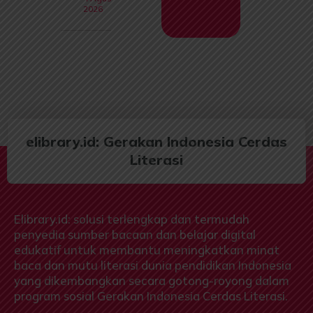
2026
elibrary.id: Gerakan Indonesia Cerdas
Literasi
Elibrary.id: solusi terlengkap dan termudah
penyedia sumber bacaan dan belajar digital
edukatif untuk membantu meningkatkan minat
baca dan mutu literasi dunia pendidikan Indonesia
yang dikembangkan secara gotong-royong dalam
program sosial Gerakan Indonesia Cerdas Literasi.