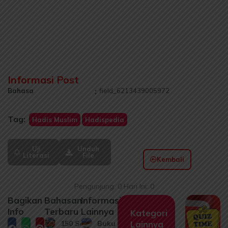
Informasi Post
Bahasa
:
field_6213439005972
Tag:
Hadis Muslim
Hadispedia
Uji
Unduh
Literasi
File
Kembali
Pengunjung: 0 Hari Ini: 0
Bagikan
Bahasan
Informasi
Info
Terbaru
Lainnya
Kategori
150 Soal
Buku
Lainnya