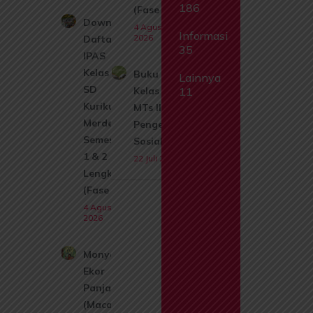
186
(Fase A)
Download
4 Agustus
Informasi
2026
Daftar Isi
35
IPAS
Kelas 1
Buku Siswa
Lainnya
SD
Kelas 9 SMP
11
Kurikulum
MTs Ilmu
Merdeka
Pengetahuan
Semester
Sosial IPS
1 & 2
22 Juli 2026
Lengkap
(Fase A)
4 Agustus
2026
Monyet
Ekor
Panjang
(Macaca