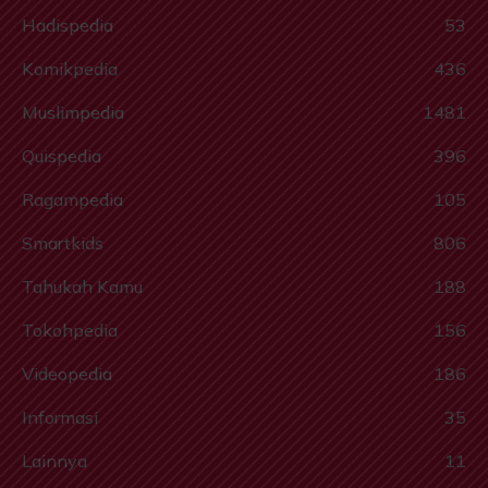
Hadispedia
53
Komikpedia
436
Muslimpedia
1481
Quispedia
396
Ragampedia
105
Smartkids
806
Tahukah Kamu
188
Tokohpedia
156
Videopedia
186
Informasi
35
Lainnya
11