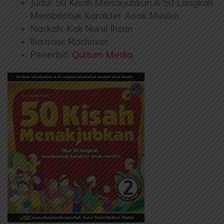
Judul: 50 Kisah Menakjubkan & 50 Langkah
Membentuk Karakter Anak Muslim
Naskah: Kak Nurul Ihsan
Ilustrasi: Rachman
Penerbit:
Qultum Media