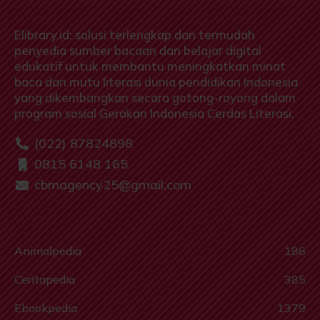
Elibrary.id: solusi terlengkap dan termudah
penyedia sumber bacaan dan belajar digital
edukatif untuk membantu meningkatkan minat
baca dan mutu literasi dunia pendidikan Indonesia
yang dikembangkan secara gotong-royong dalam
program sosial Gerakan Indonesia Cerdas Literasi.
(022) 87824898
0815 6148 165
cbmagency25@gmail.com
Animalpedia
186
Ceritapedia
385
Ebookpedia
1379