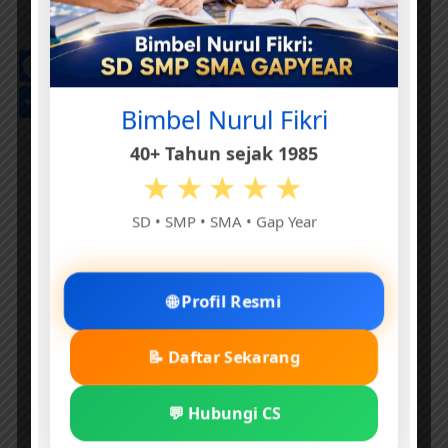
Facebook
Threads
Pinterest
X
Telegram
WhatsApp
LinkedIn
Email
Print
Go
Tr
Share
Bimbel Nurul Fikri
40+ Tahun sejak 1985
★★★★★
SD • SMP • SMA • Gap Year
🌐 Profil Resmi
📝 Daftar Sekarang
💬 Hubungi CS