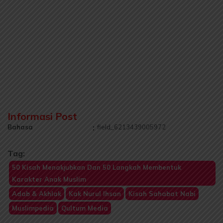
Informasi Post
Bahasa
:
field_6213439005972
Tag:
50 Kisah Menakjubkan Dan 50 Langkah Membentuk
Karakter Anak Muslim
Adab & Akhlak
Kak Nurul Ihsan
Kisah Sahabat Nabi
Muslimpedia
Qultum Media