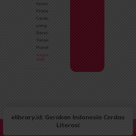
fascicularis):
Primata
Cerdas
yang Kini
Berstatus
Terancam
Punah
4 Agustus
2026
elibrary.id: Gerakan Indonesia Cerdas
Literasi