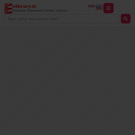
Lewati
elibrary.id
ke
Gerakan Indonesia Cerdas Literasi
Search
konten
...