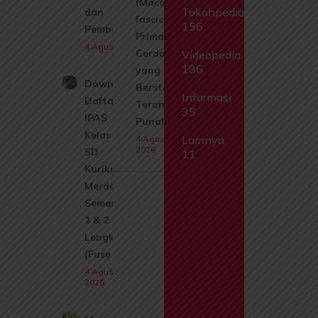
(Macaca
Tokohpedia
dan
fascicularis):
156
Pembahasan
Primata
4 Agustus 2026
Cerdas
Videopedia
186
yang Kini
Download
Berstatus
Informasi
Daftar Isi
Terancam
35
IPAS
Punah
Kelas 1
Lainnya
4 Agustus
2026
SD
11
Kurikulum
Merdeka
Semester
1 & 2
Lengkap
(Fase A)
4 Agustus
2026