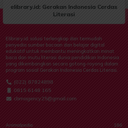
elibrary.id: Gerakan Indonesia Cerdas
Literasi
Elibrary.id: solusi terlengkap dan termudah
penyedia sumber bacaan dan belajar digital
edukatif untuk membantu meningkatkan minat
baca dan mutu literasi dunia pendidikan Indonesia
yang dikembangkan secara gotong-royong dalam
program sosial Gerakan Indonesia Cerdas Literasi.
(022) 87824898
0815 6148 165
cbmagency25@gmail.com
Animalpedia
186