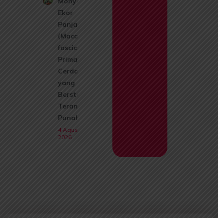
Monyet
Ekor
Panjang
(Macaca
fascicularis):
Primata
Cerdas
yang Kini
Berstatus
Terancam
Punah
4 Agustus
2026