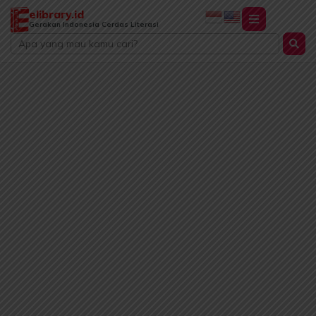
Lewati
elibrary.id
ke
Gerakan Indonesia Cerdas Literasi
Search
konten
...