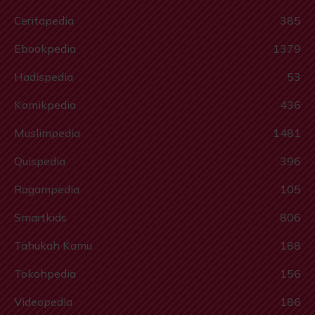
Ceritapedia
385
Ebookpedia
1379
Hadispedia
53
Komikpedia
436
Muslimpedia
1481
Quispedia
396
Ragampedia
105
Smartkids
806
Tahukah Kamu
188
Tokohpedia
156
Videopedia
186