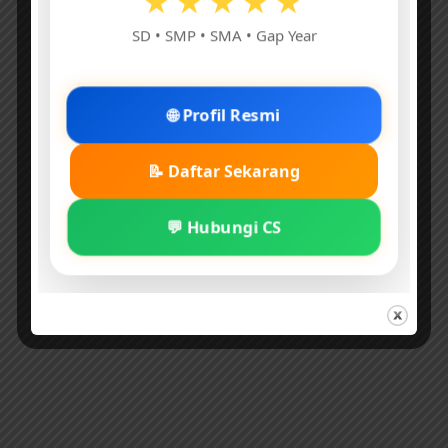
★★★★★
SD • SMP • SMA • Gap Year
🌐 Profil Resmi
📝 Daftar Sekarang
💬 Hubungi CS