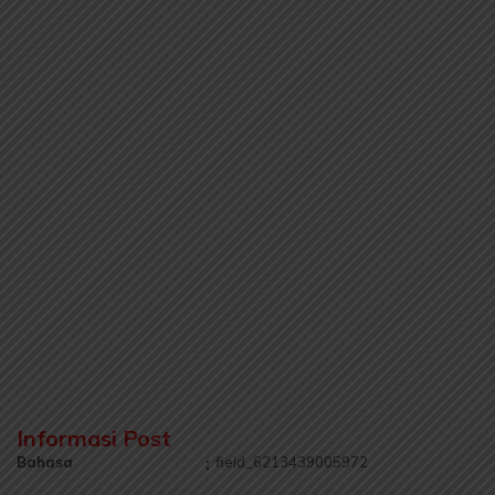
Informasi Post
Bahasa
:
field_6213439005972