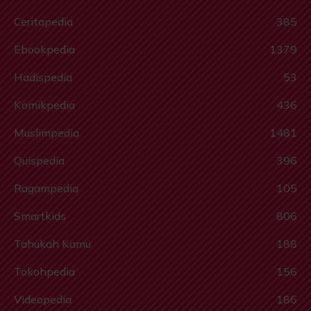
Ceritapedia
385
Ebookpedia
1379
Hadispedia
53
Komikpedia
436
Muslimpedia
1481
Quispedia
396
Ragampedia
105
Smartkids
806
Tahukah Kamu
188
Tokohpedia
156
Videopedia
186