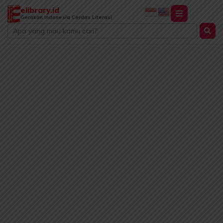
Lewati
elibrary.id
ke
Gerakan Indonesia Cerdas Literasi
Search
konten
...