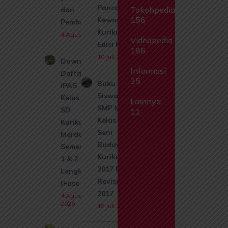
Pancasila dan
Tokohpedia
dan
156
Kewarganegaraan
Pembahasan
Kurikulum 2017
4 Agustus 2026
Videopedia
Edisi Revisi 2017
186
10 Juli 2026
Download
Informasi
Daftar Isi
35
Buku
IPAS
Siswa
Kelas 1
Lainnya
SMP MTs
SD
11
Kelas 8
Kurikulum
Seni
Merdeka
Budaya
Semester
Kurikulum
1 & 2
2017 Edisi
Lengkap
Revisi
(Fase A)
2017
4 Agustus
2026
18 Juli 2026