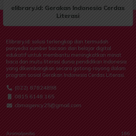
elibrary.id: Gerakan Indonesia Cerdas
Literasi
Elibrary.id: solusi terlengkap dan termudah
penyedia sumber bacaan dan belajar digital
edukatif untuk membantu meningkatkan minat
baca dan mutu literasi dunia pendidikan Indonesia
yang dikembangkan secara gotong-royong dalam
program sosial Gerakan Indonesia Cerdas Literasi.
(022) 87824898
0815 6148 165
cbmagency25@gmail.com
Animalpedia
186