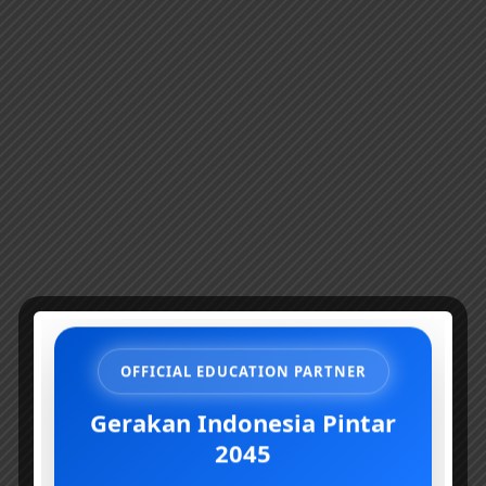
***
Tathayyur
yaitu menjadikan
sesuatu sebagai pertanda
OFFICIAL EDUCATION PARTNER
datangnya nasib buruk.
Gerakan Indonesia Pintar
2045