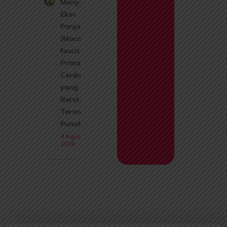
Monyet
Ekor
Panjang
(Macaca
fascicularis):
Primata
Cerdas
yang Kini
Berstatus
Terancam
Punah
4 Agustus
2026