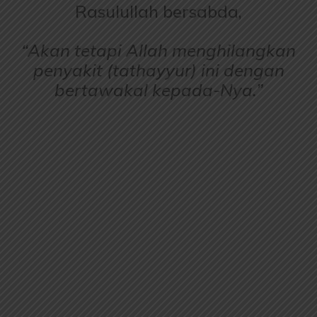
Rasulullah bersabda,
“Akan tetapi Allah menghilangkan
penyakit (tathayyur) ini dengan
bertawakal kepada-Nya.”