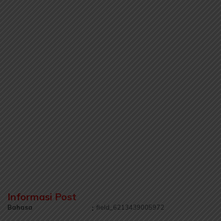
Informasi Post
Bahasa
:
field_6213439005972