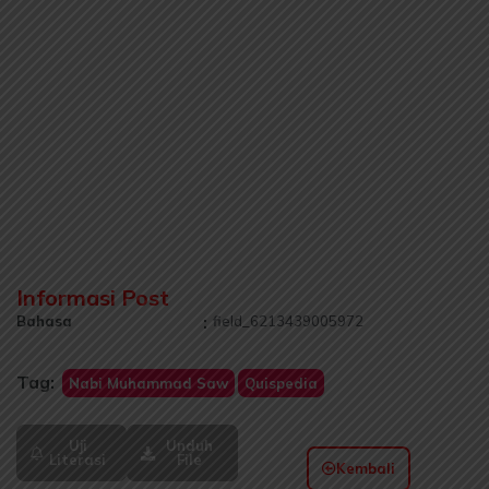
Informasi Post
Bahasa
:
field_6213439005972
Tag:
Nabi Muhammad Saw
Quispedia
Uji
Unduh
Literasi
File
Kembali