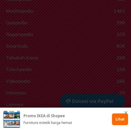
Muslimpedia
1481
Quispedia
396
Ragampedia
105
Smartkids
806
Tahukah Kamu
188
Tokohpedia
156
Videopedia
186
Informasi
35
💳 Donasi via PayPal
Lainnya
11
✕
Promo IKEA di Shopee
🤲 Dukung via Kitabisa
Lihat
Furniture estetik harga hemat