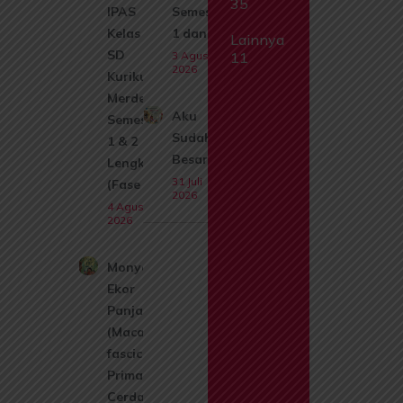
35
IPAS
Semester
Kelas 1
1 dan 2
Lainnya
SD
3 Agustus
11
2026
Kurikulum
Merdeka
Aku
Semester
Sudah
1 & 2
Besar
Lengkap
31 Juli
(Fase A)
2026
4 Agustus
2026
Monyet
Ekor
Panjang
(Macaca
fascicularis):
Primata
Cerdas