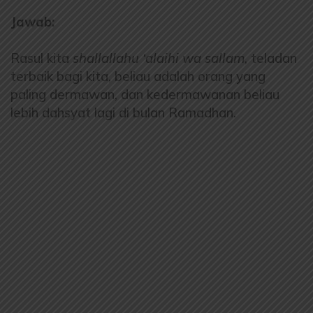
Jawab:
Rasul kita
shallallahu ‘alaihi wa sallam
, teladan
terbaik bagi kita, beliau adalah orang yang
paling dermawan, dan kedermawanan beliau
lebih dahsyat lagi di bulan Ramadhan.