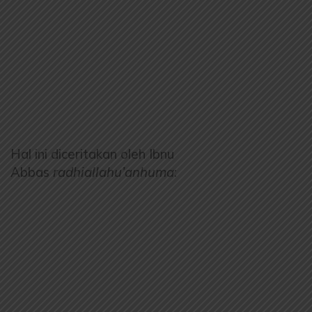
Hal ini diceritakan oleh Ibnu
Abbas
radhiallahu’anhuma
: