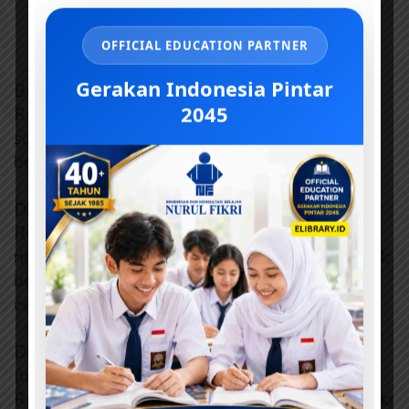
OFFICIAL EDUCATION PARTNER
Gerakan Indonesia Pintar
Bahkan dalam hadits, kedermawanan
2045
Rasulullah
shallallahu ‘alaihi wa
sallam
dikatakan melebihi angin yang
berhembus.
Diibaratkan demikian karena
Rasulullah
shallallahu ‘alaihi wa sallam
sangat
ringan dan cepat dalam memberi, tanpa banyak
berpikir, sebagaimana angin yang berhembus
cepat.
Dalam hadits juga angin diberi sifat ‘mursalah’
(berhembus), mengisyaratkan kedermawanan
Rasulullah
shallallahu ‘alaihi wa sallam
memiliki