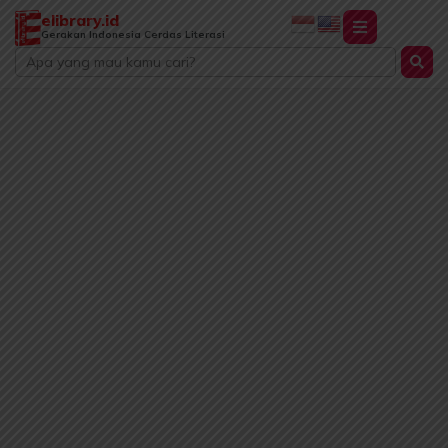
Lewati
elibrary.id
ke
Gerakan Indonesia Cerdas Literasi
Search
konten
...