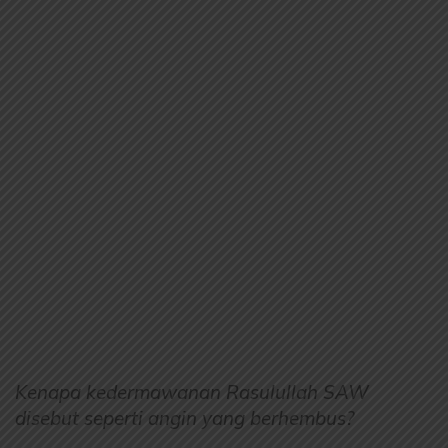
Kenapa kedermawanan Rasulullah SAW
disebut seperti angin yang berhembus?