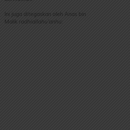
Ini juga ditegaskan oleh Anas bin
Malik
radhiallahu’anhu
: