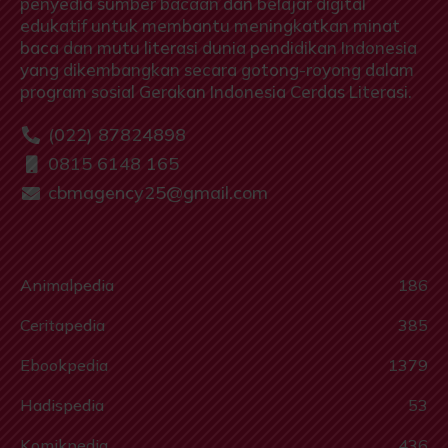
penyedia sumber bacaan dan belajar digital
edukatif untuk membantu meningkatkan minat
baca dan mutu literasi dunia pendidikan Indonesia
yang dikembangkan secara gotong-royong dalam
program sosial Gerakan Indonesia Cerdas Literasi.
(022) 87824898
0815 6148 165
cbmagency25@gmail.com
Animalpedia
186
Ceritapedia
385
Ebookpedia
1379
Hadispedia
53
Komikpedia
436