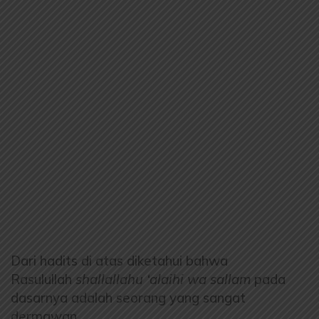
Dari hadits di atas diketahui bahwa
Rasulullah
shallallahu ‘alaihi wa sallam
pada
dasarnya adalah seorang yang sangat
dermawan.