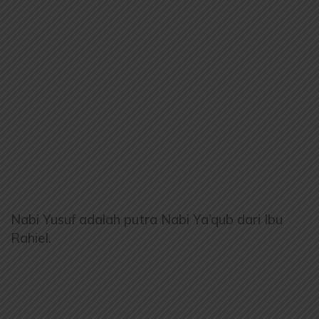
Nabi Yusuf adalah putra Nabi Ya’qub dari Ibu
Rahiel.