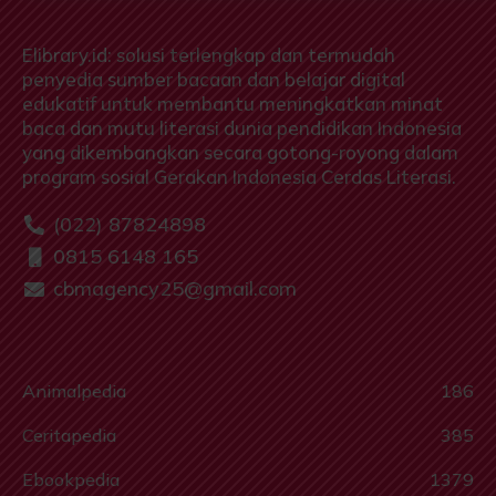
Elibrary.id: solusi terlengkap dan termudah
penyedia sumber bacaan dan belajar digital
edukatif untuk membantu meningkatkan minat
baca dan mutu literasi dunia pendidikan Indonesia
yang dikembangkan secara gotong-royong dalam
program sosial Gerakan Indonesia Cerdas Literasi.
(022) 87824898
0815 6148 165
cbmagency25@gmail.com
Animalpedia
186
Ceritapedia
385
Ebookpedia
1379