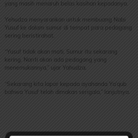
yang masih menaruh belas kasihan kepadanya.
Yehudza menyarankan untuk membuang Nabi
Yusuf ke dalam sumur di tempat para pedagang
sering beristirahat.
“Yusuf tidak akan mati. Sumur itu sekarang
kering. Nanti akan ada pedagang yang
menemukannya,” ujar Yahudza.
“Sekarang kita lapor kepada ayahanda Ya’qub
bahwa Yusuf telah dimakan serigala,” lanjutnya.