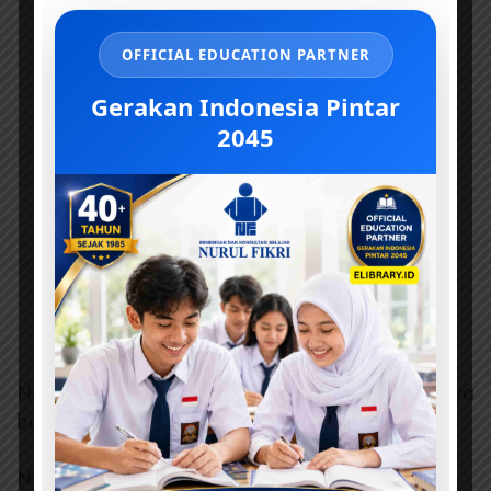
OFFICIAL EDUCATION PARTNER
Gerakan Indonesia Pintar
2045
Nabi Ya’kub pun menangis sedih hingga matanya
buta.
Namun, hati kecilnya mengatakan Yusuf masih