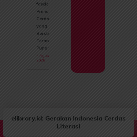
fascicularis):
Primata
Cerdas
yang Kini
Berstatus
Terancam
Punah
4 Agustus
2026
elibrary.id: Gerakan Indonesia Cerdas
Literasi