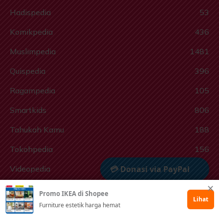
Hadispedia
53
Komikpedia
436
Muslimpedia
1481
Quispedia
396
Ragampedia
105
Smartkids
806
Tahukah Kamu
188
Tokohpedia
156
Videopedia
186
💳 Donasi via PayPal
✕
Informasi
35
Promo IKEA di Shopee
🤲 Dukung via Kitabisa
Lihat
Furniture estetik harga hemat
Lainnya
11