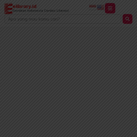
Lewati
elibrary.id
ke
Gerakan Indonesia Cerdas Literasi
Search
konten
...