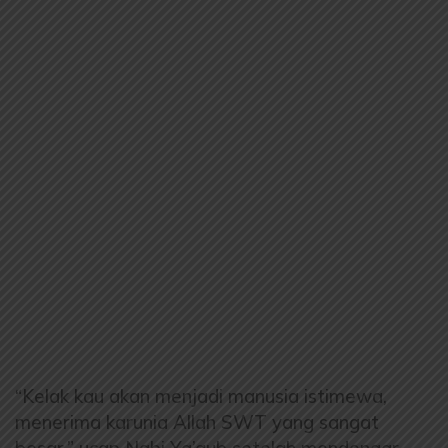
“Kelak kau akan menjadi manusia istimewa,
menerima karunia Allah SWT yang sangat
besar,” ucap Nabi Ya’qub setelah mendengar