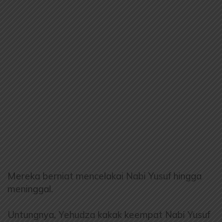
Mereka berniat mencelakai Nabi Yusuf hingga
meninggal.
Untungnya, Yehudza kakak keempat Nabi Yusuf