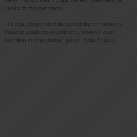
cerita mimpi putranya.
“Tetapi, janganlah kau ceritakan mimpimu itu
kepada saudara-saudaramu. Mereka akan
semakin iri kepadamu,” pesan Nabi Yaq’ub.