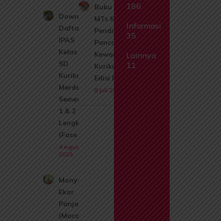
186
Buku Siswa SMP
Download
MTs Kelas 7
Informasi
Daftar Isi
Pendidikan
35
IPAS
Pancasila dan
Kelas 1
Kewarganegaraan
Lainnya
SD
11
Kurikulum 2017
Kurikulum
Edisi Revisi 2017
Merdeka
8 Juli 2026
Semester
1 & 2
Lengkap
(Fase A)
4 Agustus
2026
Monyet
Ekor
Panjang
(Macaca