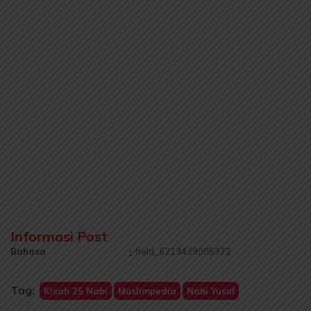
Informasi Post
Bahasa
:
field_6213439005972
Tag:
Kisah 25 Nabi
Muslimpedia
Nabi Yusuf