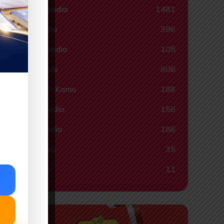
Muslimpedia
1481
Quispedia
396
Ragampedia
105
Smartkids
806
Tahukah Kamu
188
Tokohpedia
156
Videopedia
186
Informasi
35
Lainnya
11