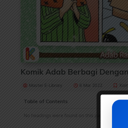
Komik Adab Berbagi Denga
Master E-Library
6 Mar 2022
Kom
Table of Contents
No headings were found on this page.