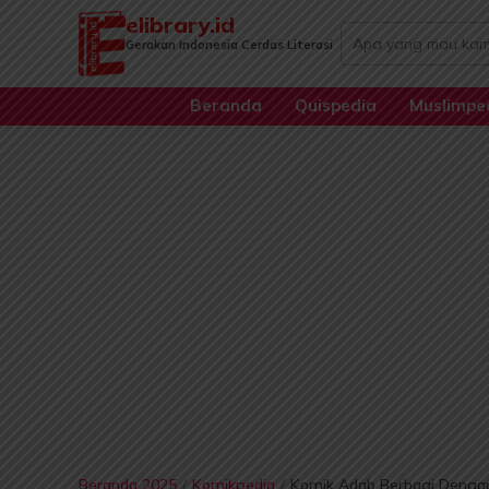
Lewati
elibrary.id
Search
ke
Gerakan Indonesia Cerdas Literasi
...
konten
Beranda
Quispedia
Muslimpe
Beranda 2025
/
Komikpedia
/
Komik Adab Berbagi Deng