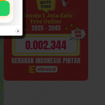
Menuju 1 Juta Kuis
Free Online
2025 - 2045
0.002.344
GERAKAN INDONESIA PINTAR