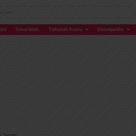
dia
Smartkids
Tahukah Kamu
Ebookpedia
an Teman