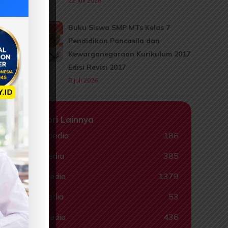
22 Juli 2026
Buku Siswa SMP MTs Kelas 7
Pendidikan Pancasila dan
Kewarganegaraan Kurikulum 2017
Edisi Revisi 2017
8 Juli 2026
Kategori Lainnya
Animalpedia
186
Ceritapedia
385
Ebookpedia
1379
Hadispedia
53
Komikpedia
436