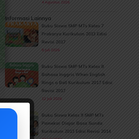
4 Agustus 2026
Informasi Lainnya
Buku Siswa SMP MTs Kelas 7
Prakarya Kurikulum 2013 Edisi
Revisi 2017
8 Juli 2026
Buku Siswa SMP MTs Kelas 8
Bahasa Inggris When English
Rings a Bell Kurikulum 2017 Edisi
Revisi 2017
12 Juli 2026
Buku Siswa Kelas 9 SMP MTs
Pamekar Diajar Basa Sunda
Kurikulum 2013 Edisi Revisi 2014