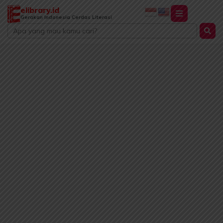
Lewati
elibrary.id
ke
Gerakan Indonesia Cerdas Literasi
Search
konten
...