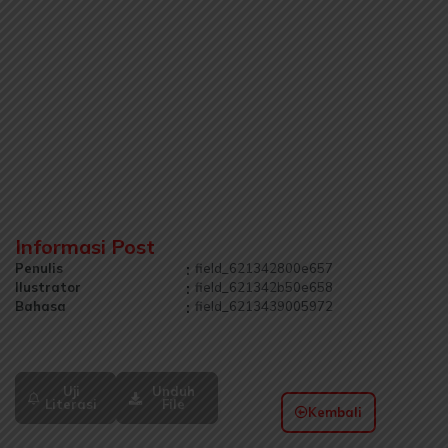
Informasi Post
Penulis
:
field_621342800e657
Ilustrator
:
field_621342b50e658
Bahasa
:
field_6213439005972
Uji
Unduh
Literasi
File
Kembali