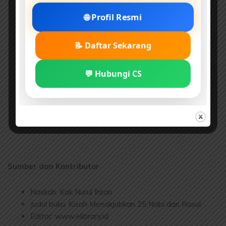
🌐 Profil Resmi
📝 Daftar Sekarang
💬 Hubungi CS
Sumber dan Kontributor
Naskah: Kak Nurul Ihsan
Judul buku: Kisah Menakjubkan 25 Nabi dan Rasul
Editor: www.elibrary.id