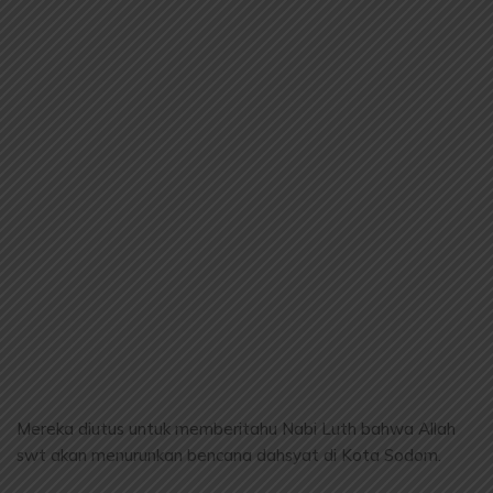
Mereka diutus untuk memberitahu Nabi Luth bahwa Allah
swt akan menurunkan bencana dahsyat di Kota Sodom.