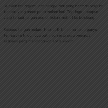
“Ajaklah keluargamu dan pengikutmu yang beriman pergi ke
tempat yang aman pada malam hari. Tapi ingat, apapun
yang terjadi, jangan pernah kalian melihat ke belakang.”
Selepas tengah malam, Nabi Luth bersama keluarganya,
termasuk istri dan dua putrinya, serta para pengikut
setianya pergi meninggalkan Kota Sodom.