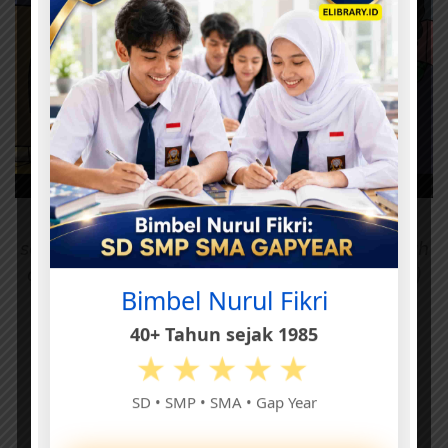
Sebelum matahari terbit, Kota Sodom dan
segala isinya, termasuk istri Nabi Luth, musnah
ditelan bumi. (Gambar: www.ebookanak.com)
Bimbel Nurul Fikri
40+ Tahun sejak 1985
★★★★★
SD • SMP • SMA • Gap Year