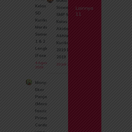
Buku
Kelas 1
Siswa
Lainnya
SD
11
SMP Mts
Kurikulum
Kelas 8
Merdeka
Akidah
Semester
Akhlak
1 & 2
Kurikulum
Lengkap
2019 Edisi
(Fase A)
2019
4 Agustus
20 Juli 2026
2026
Monyet
Ekor
Panjang
(Macaca
fascicularis):
Primata
Cerdas