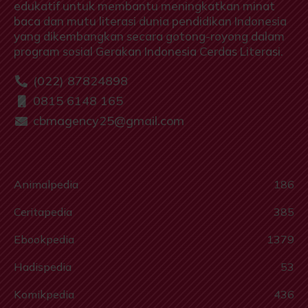
edukatif untuk membantu meningkatkan minat
baca dan mutu literasi dunia pendidikan Indonesia
yang dikembangkan secara gotong-royong dalam
program sosial Gerakan Indonesia Cerdas Literasi.
(022) 87824898
0815 6148 165
cbmagency25@gmail.com
Animalpedia
186
Ceritapedia
385
Ebookpedia
1379
Hadispedia
53
Komikpedia
436