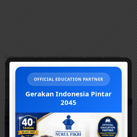
Gempa hebat juga membalikkan bumi tempat mereka
berpijak.
Sebelum matahari terbit, Kota Sodom dan segala isinya,
OFFICIAL EDUCATION PARTNER
termasuk istri Nabi Luth, musnah ditelan bumi. ***
Gerakan Indonesia Pintar
2045