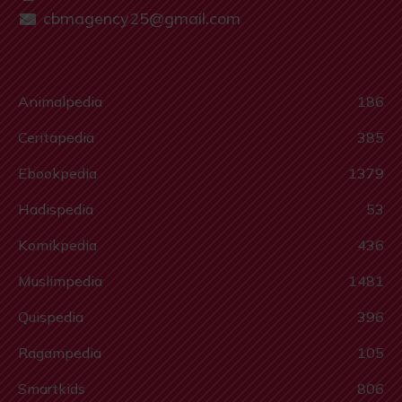
cbmagency25@gmail.com
Animalpedia
186
Ceritapedia
385
Ebookpedia
1379
Hadispedia
53
Komikpedia
436
Muslimpedia
1481
Quispedia
396
Ragampedia
105
Smartkids
806