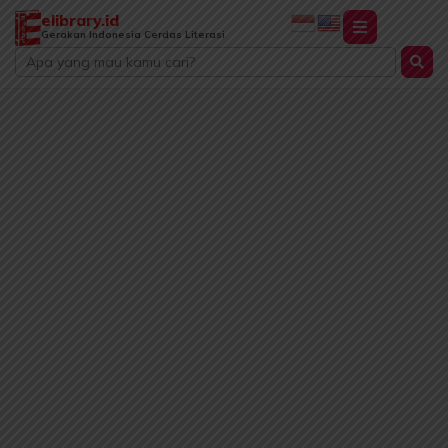
Lewati
elibrary.id
ke
Gerakan Indonesia Cerdas Literasi
Search
konten
...