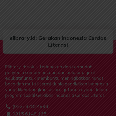
elibrary.id: Gerakan Indonesia Cerdas
Literasi
Elibrary.id: solusi terlengkap dan termudah
penyedia sumber bacaan dan belajar digital
edukatif untuk membantu meningkatkan minat
baca dan mutu literasi dunia pendidikan Indonesia
yang dikembangkan secara gotong-royong dalam
program sosial Gerakan Indonesia Cerdas Literasi.
(022) 87824898
0815 6148 165