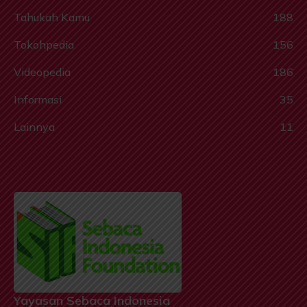
Tahukah Kamu
188
Tokohpedia
156
Videopedia
186
Informasi
35
Lainnya
11
Yayasan Sebaca Indonesia