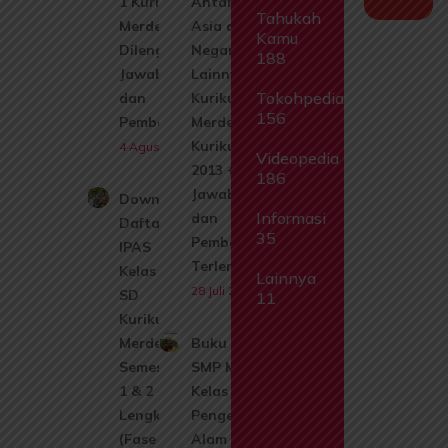
1 Kurikulum
Antarnegara
Tahukah
Merdeka
Asia dan
Kamu
Dilengkapi
Negara
188
Jawaban
Lainnya |
Tokohpedia
dan
Kurikulum
156
Pembahasan
Merdeka &
Kurikulum
4 Agustus 2026
Videopedia
2013 +
186
Jawaban
Download
Informasi
dan
Daftar Isi
35
Pembahasan
IPAS
Terlengkap
Kelas 1
Lainnya
28 Juli 2026
SD
11
Kurikulum
Merdeka
Buku Siswa
Semester
SMP MTs
1 & 2
Kelas 9 Ilmu
Lengkap
Pengetahuan
(Fase A)
Alam IPA