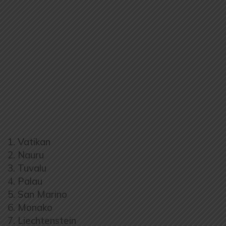
1. Vatikan
2. Nauru
3. Tuvalu
4. Palau
5. San Marino
6. Monako
7. Liechtenstein