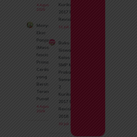
Kurikulum
4 Agustus
2026
2017 Edisi
Revisi 2017
Monyet
31 Juli 2026
Ekor
Panjang
Buku
(Macaca
Siswa
fascicularis):
Kelas 9
Primata
SMP MTs
Cerdas
Prakarya
yang Kini
Semester
Berstatus
2
Terancam
Kurikulum
Punah
2017 Edisi
4 Agustus
Revisi
2026
2018
30 Juli 2026