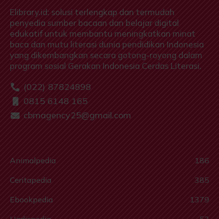
Elibrary.id: solusi terlengkap dan termudah
penyedia sumber bacaan dan belajar digital
edukatif untuk membantu meningkatkan minat
baca dan mutu literasi dunia pendidikan Indonesia
yang dikembangkan secara gotong-royong dalam
program sosial Gerakan Indonesia Cerdas Literasi.
(022) 87824898
0815 6148 165
cbmagency25@gmail.com
Animalpedia
186
Ceritapedia
385
Ebookpedia
1379
Hadispedia
53