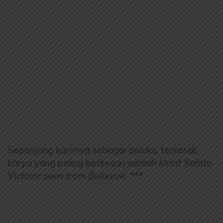
Sepanjang karirnya sebagai pelukis terkenal,
karya yang paling berkesan adalah
Mont Sainte-
Victoire seen from Bellevue.
***