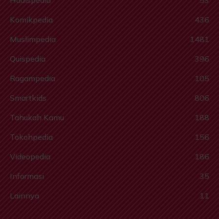
Komikpedia
436
Muslimpedia
1481
Quispedia
396
Ragampedia
105
Smartkids
806
Tahukah Kamu
188
Tokohpedia
156
Videopedia
186
Informasi
35
Lainnya
11