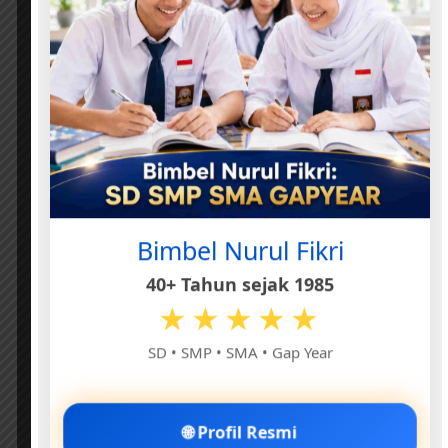
Bimbel Nurul Fikri
40+ Tahun sejak 1985
★★★★★
SD • SMP • SMA • Gap Year
🌐 Profil Resmi