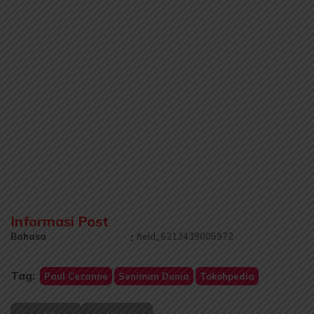
Informasi Post
Bahasa
:
field_6213439005972
Tag:
Paul Cezanne
Seniman Dunia
Tokohpedia