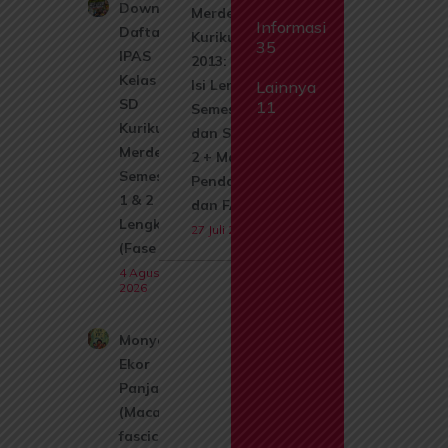
Download
Merdeka &
Informasi
Daftar Isi
Kurikulum
35
IPAS
2013: Daftar
Kelas 1
Isi Lengkap
Lainnya
SD
11
Semester 1
Kurikulum
dan Semester
Merdeka
2 + Materi,
Semester
Pendahuluan,
1 & 2
dan FAQ
Lengkap
27 Juli 2026
(Fase A)
4 Agustus
2026
Monyet
Ekor
Panjang
(Macaca
fascicularis):