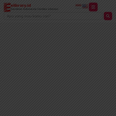
Lewati
elibrary.id
ke
Gerakan Indonesia Cerdas Literasi
Search
konten
...