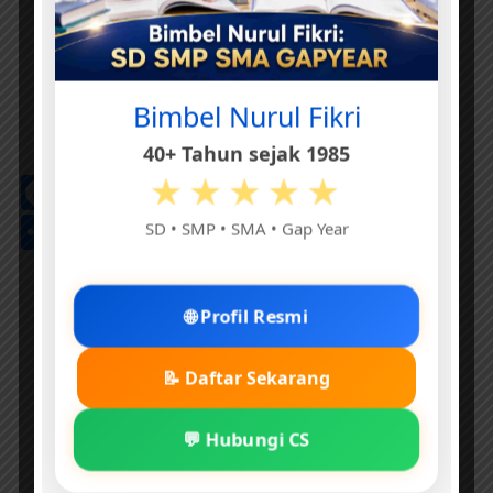
Bimbel Nurul Fikri
40+ Tahun sejak 1985
★★★★★
Facebook
Threads
Pinterest
X
Telegram
WhatsApp
LinkedIn
Email
Print
Go
Tr
Share
SD • SMP • SMA • Gap Year
🌐 Profil Resmi
📝 Daftar Sekarang
💬 Hubungi CS