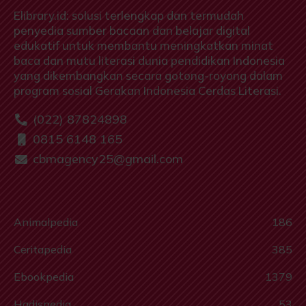
Elibrary.id: solusi terlengkap dan termudah
penyedia sumber bacaan dan belajar digital
edukatif untuk membantu meningkatkan minat
baca dan mutu literasi dunia pendidikan Indonesia
yang dikembangkan secara gotong-royong dalam
program sosial Gerakan Indonesia Cerdas Literasi.
(022) 87824898
0815 6148 165
cbmagency25@gmail.com
Animalpedia
186
Ceritapedia
385
Ebookpedia
1379
Hadispedia
53