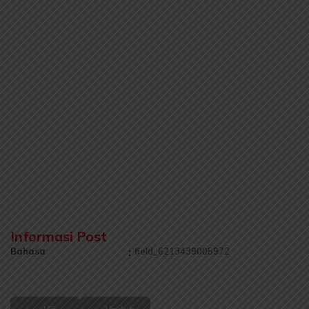
Informasi Post
Bahasa
:
field_6213439005972