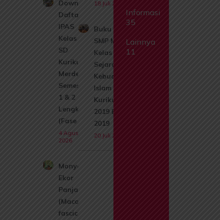
Download
18 Juli 2026
Informasi
Daftar Isi
35
IPAS
Buku Siswa
Kelas 1
SMP MTs
Lainnya
SD
11
Kelas 8
Kurikulum
Sejarah
Merdeka
Kebudayaan
Semester
Islam SKI
1 & 2
Kurikulum
Lengkap
2019 Edisi
(Fase A)
2019
4 Agustus
20 Juli 2026
2026
Monyet
Ekor
Panjang
(Macaca
fascicularis):