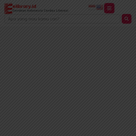
Lewati
elibrary.id
ke
Gerakan Indonesia Cerdas Literasi
Search
konten
...