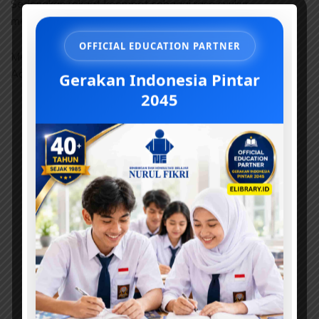
Sedangkan rakaat keempat sebagai rasa syukur
mendapatkan kenikmatan berupa domba dari surga.
OFFICIAL EDUCATION PARTNER
Menurut riwayat domba tersebut adalah milik Habil bin
Gerakan Indonesia Pintar
Adam. ***
2045