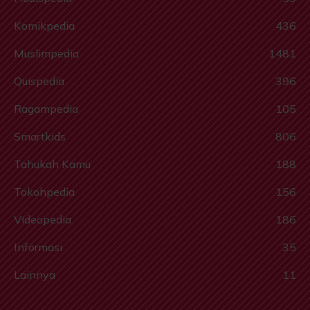
Komikpedia
436
Muslimpedia
1481
Quispedia
396
Ragampedia
105
Smartkids
806
Tahukah Kamu
188
Tokohpedia
156
Videopedia
186
Informasi
35
Lainnya
11