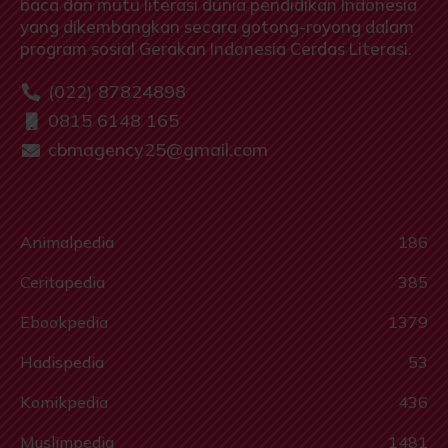
baca dan mutu literasi dunia pendidikan Indonesia
yang dikembangkan secara gotong-royong dalam
program sosial Gerakan Indonesia Cerdas Literasi.
(022) 87824898
0815 6148 165
cbmagency25@gmail.com
Animalpedia
186
Ceritapedia
385
Ebookpedia
1379
Hadispedia
53
Komikpedia
436
Muslimpedia
1481