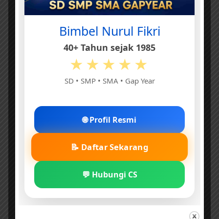
Bimbel Nurul Fikri
40+ Tahun sejak 1985
★★★★★
SD • SMP • SMA • Gap Year
🌐 Profil Resmi
📝 Daftar Sekarang
💬 Hubungi CS