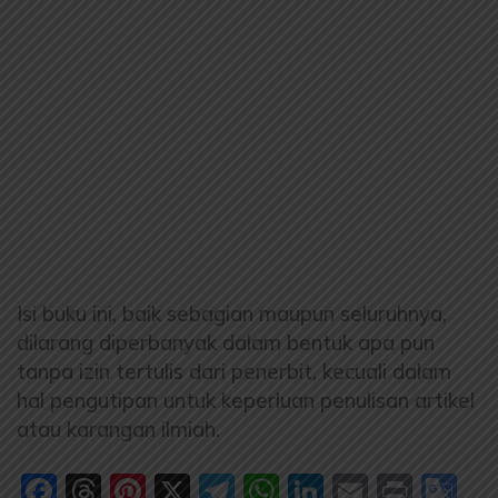
Isi buku ini, baik sebagian maupun seluruhnya,
dilarang diperbanyak dalam bentuk apa pun
tanpa izin tertulis dari penerbit, kecuali dalam
hal pengutipan untuk keperluan penulisan artikel
atau karangan ilmiah.
Facebook
Threads
Pinterest
X
Telegram
WhatsApp
LinkedIn
Email
Print
Go