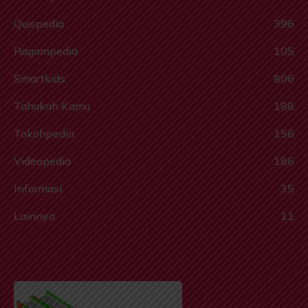
Quispedia
396
Ragampedia
105
Smartkids
806
Tahukah Kamu
188
Tokohpedia
156
Videopedia
186
Informasi
35
Lainnya
11