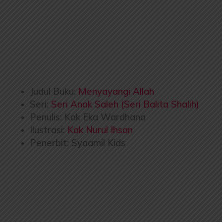
Judul Buku:
Menyayangi Allah
Seri:
Seri Anak Saleh (Seri Balita Shalih)
Penulis: Kak Eka Wardhana
Ilustrasi:
Kak Nurul Ihsan
Penerbit: Syaamil Kids