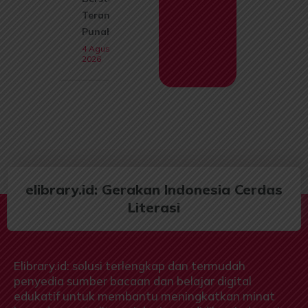
Terancam
Punah
4 Agustus
2026
elibrary.id: Gerakan Indonesia Cerdas
Literasi
Elibrary.id: solusi terlengkap dan termudah
penyedia sumber bacaan dan belajar digital
edukatif untuk membantu meningkatkan minat