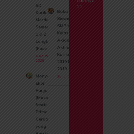
Lainnya
SD
11
Buku
Kurikulum
Siswa
Merdeka
SMP Mts
Semester
Kelas 8
1 & 2
Akidah
Lengkap
Akhlak
(Fase A)
Kurikulum
4 Agustus
2026
2019 Edisi
2019
Monyet
20 Juli 2026
Ekor
Panjang
(Macaca
fascicularis):
Primata
Cerdas
yang Kini
Berstatus