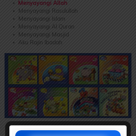
Menyayangi Allah
Menyayangi Rasulullah
Menyayangi Islam
Menyayangi Al Quran
Menyayangi Masjid
Aku Rajin Ibadah