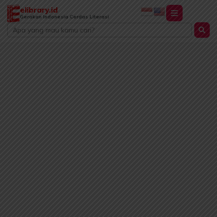
Lewati
elibrary.id
ke
Gerakan Indonesia Cerdas Literasi
Search
konten
...