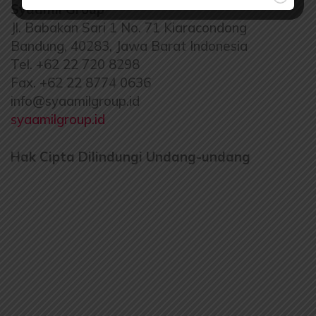
Syaamil Group
Jl. Babakan Sari 1 No. 71 Kiaracondong
Bandung, 40283, Jawa Barat Indonesia
Tel. +62 22 720 8298
Fax. +62 22 8774 0636
info@syaamilgroup.id
syaamilgroup.id
Hak Cipta Dilindungi Undang-undang