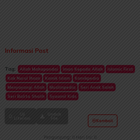
Informasi Post
Tag:
Allah Mahapandai
Iman Kepada Allah
Islamic First
Kak Nurul Ihsan
Komik Islam
Komikpedia
Menyayangi Allah
Muslimpedia
Seri Anak Saleh
Seri Balita Shalih
Syaamil Kids
Uji
Unduh
Literasi
File
Kembali
Pengunjung: 0 Hari Ini: 0