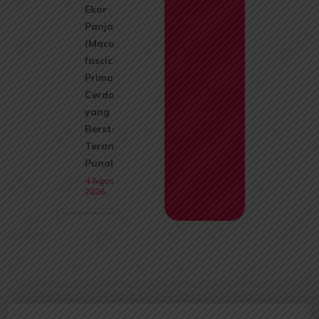
Ekor
Panjang
(Macaca
fascicularis):
Primata
Cerdas
yang Kini
Berstatus
Terancam
Punah
4 Agustus
2026