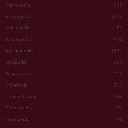
Ceritapedia
385
Ebookpedia
1379
Hadispedia
53
Komikpedia
436
Muslimpedia
1481
Quispedia
396
Ragampedia
105
Smartkids
806
Tahukah Kamu
188
Tokohpedia
156
Videopedia
186