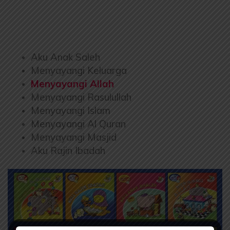
Aku Anak Saleh
Menyayangi Keluarga
Menyayangi Allah
Menyayangi Rasulullah
Menyayangi Islam
Menyayangi Al Quran
Menyayangi Masjid
Aku Rajin Ibadah