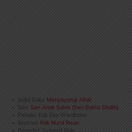
Judul Buku:
Menyayangi Allah
Seri:
Seri Anak Saleh (Seri Balita Shalih)
Penulis: Kak Eka Wardhana
Ilustrasi:
Kak Nurul Ihsan
Penerbit: Syaamil Kids