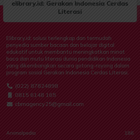
elibrary.id: Gerakan Indonesia Cerdas
Literasi
Elibrary.id: solusi terlengkap dan termudah
penyedia sumber bacaan dan belajar digital
edukatif untuk membantu meningkatkan minat
baca dan mutu literasi dunia pendidikan Indonesia
yang dikembangkan secara gotong-royong dalam
program sosial Gerakan Indonesia Cerdas Literasi.
(022) 87824898
0815 6148 165
cbmagency25@gmail.com
Animalpedia
186