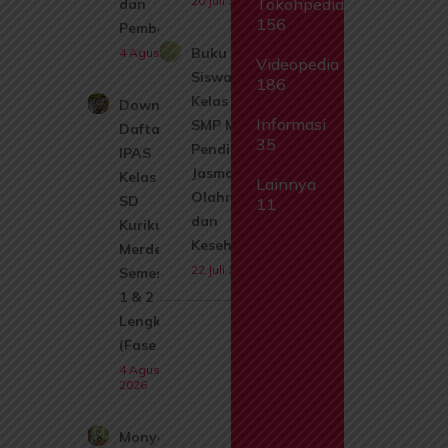
20 Juli 2026
Tokohpedia
dan
156
Pembahasan
Buku
4 Agustus 2026
Videopedia
Siswa
186
Kelas 9
Download
Informasi
SMP MTs
Daftar Isi
35
Pendidikan
IPAS
Jasmani,
Kelas 1
Lainnya
Olahraga,
SD
11
dan
Kurikulum
Kesehatan
Merdeka
22 Juli 2026
Semester
1 & 2
Lengkap
(Fase A)
4 Agustus
2026
Monyet