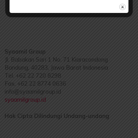
Syaamil Group
Jl. Babakan Sari 1 No. 71 Kiaracondong
Bandung, 40283, Jawa Barat Indonesia
Tel. +62 22 720 8298
Fax. +62 22 8774 0636
info@syaamilgroup.id
syaamilgroup.id
Hak Cipta Dilindungi Undang-undang