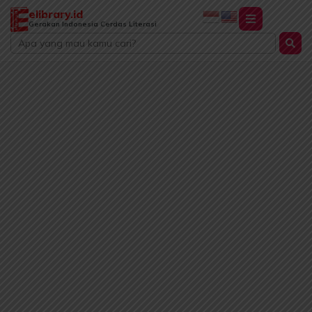
Lewati
elibrary.id
ke
Gerakan Indonesia Cerdas Literasi
Search
konten
...