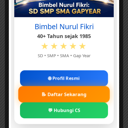
Bimbel Nurul Fikri
40+ Tahun sejak 1985
★★★★★
SD • SMP • SMA • Gap Year
🌐 Profil Resmi
📝 Daftar Sekarang
💬 Hubungi CS