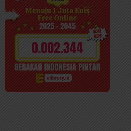
Menuju 1 Juta Kuis
Free Online
2025 - 2045
0.002.344
GERAKAN INDONESIA PINTAR