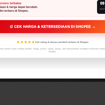
promo terbatas
09
iaan & harga dapat berubah.
MENIT
isi terbaru di Shopee.
🛒 CEK HARGA & KETERSEDIAAN DI SHOPEE →
★★★★★
Cek rating & ulasan pembeli terbaru di Shopee
atau tombol untuk melihat produk. Harga, promo, rating, ulasan, dan ketersediaan mengikuti informasi terba
Shopee.
 jumlah minimum harta yang dapat dikategorikan