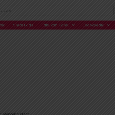
dia
Smartkids
Tahukah Kamu
Ebookpedia
i: Mencapai Nisab