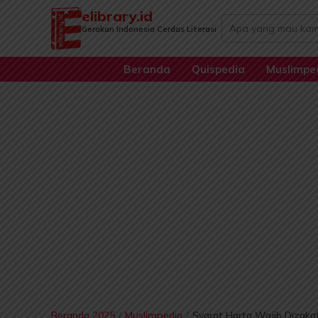
Lewati
elibrary.id
Search
ke
Gerakan Indonesia Cerdas Literasi
...
konten
Beranda
Quispedia
Muslimpe
Beranda 2025
/
Muslimpedia
/
Syarat Harta Wajib Dizakat