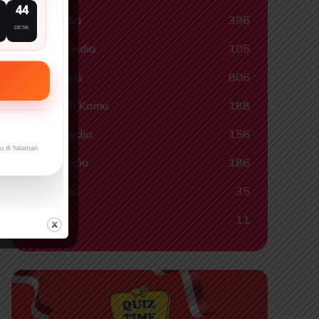
43
Quispedia
396
DETIK
Ragampedia
105
Smartkids
806
Tahukah Kamu
188
Tokohpedia
156
ru di halaman
Videopedia
186
Informasi
35
Lainnya
11