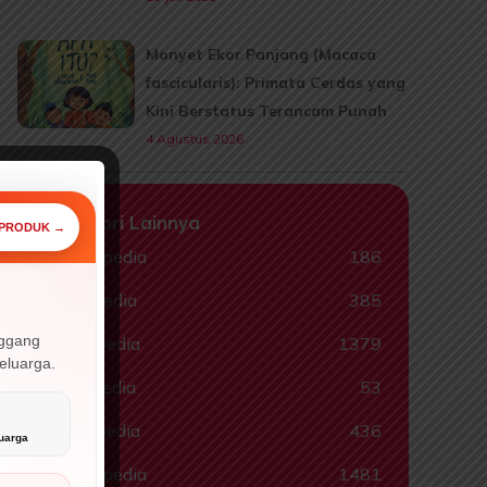
Monyet Ekor Panjang (Macaca
fascicularis): Primata Cerdas yang
Kini Berstatus Terancam Punah
4 Agustus 2026
Kategori Lainnya
 PRODUK →
Animalpedia
186
Ceritapedia
385
⚡ PROMO
nggang
Ebookpedia
1379
keluarga.
Hadispedia
53

Komikpedia
436
uarga
Muslimpedia
1481