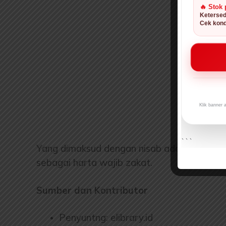
🔥 Stok 
Ketersed
Cek kond
Klik banner 
```
Yang dimaksud dengan nisab adalah syarat
sebagai harta wajib zakat.
Sumber dan Kontributor
Penyuntng: elibrary.id