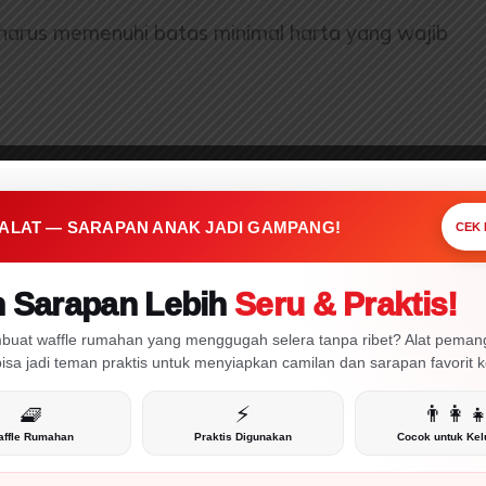
 harus memenuhi batas minimal harta yang wajib
PRAKTIS • CEPAT • MENARIK
a 1 Alat Ini,
apan Anak Jadi
mpang!
 ALAT — SARAPAN ANAK JADI GAMPANG!
CEK
n Sarapan Lebih
Seru & Praktis!
CEK!
buat waffle rumahan yang menggugah selera tanpa ribet? Alat pema
 bisa jadi teman praktis untuk menyiapkan camilan dan sarapan favorit 
🧇
⚡
👨‍👩‍
dalah mencapai nisab.
ffle Rumahan
Praktis Digunakan
Cocok untuk Kel