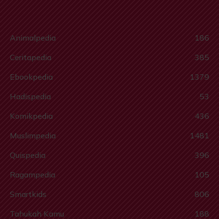
Animalpedia
186
Ceritapedia
385
Ebookpedia
1379
Hadispedia
53
Komikpedia
436
Muslimpedia
1481
Quispedia
396
Ragampedia
105
Smartkids
806
Tahukah Kamu
188