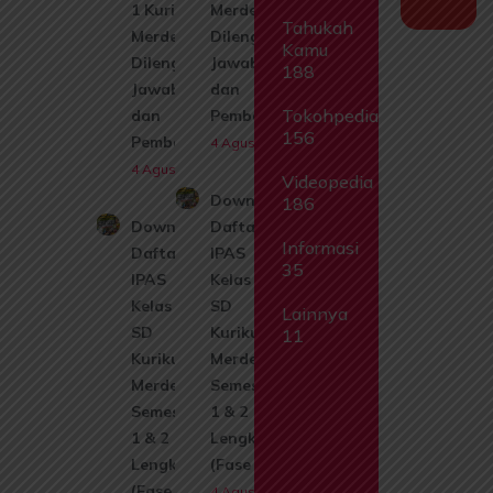
1 Kurikulum
Merdeka
Tahukah
Merdeka
Dilengkapi
Kamu
Dilengkapi
Jawaban
188
Jawaban
dan
Tokohpedia
dan
Pembahasan
156
Pembahasan
4 Agustus 2026
4 Agustus 2026
Videopedia
Download
186
Download
Daftar Isi
Informasi
Daftar Isi
IPAS
35
IPAS
Kelas 1
Kelas 1
SD
Lainnya
SD
Kurikulum
11
Kurikulum
Merdeka
Merdeka
Semester
Semester
1 & 2
1 & 2
Lengkap
Lengkap
(Fase A)
(Fase A)
4 Agustus