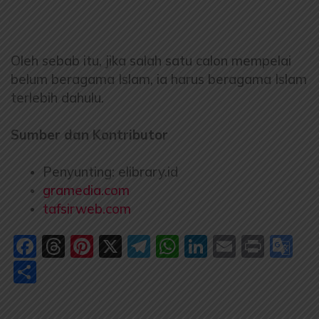
Oleh sebab itu, jika salah satu calon mempelai
belum beragama Islam, ia harus beragama Islam
terlebih dahulu.
Sumber dan Kontributor
Penyunting: elibrary.id
gramedia.com
tafsirweb.com
Facebook
Threads
Pinterest
X
Telegram
WhatsApp
LinkedIn
Email
Print
Go
Tr
Share