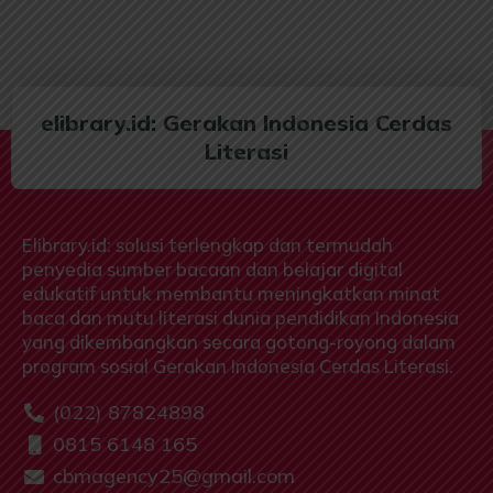
elibrary.id: Gerakan Indonesia Cerdas
Literasi
Elibrary.id: solusi terlengkap dan termudah
penyedia sumber bacaan dan belajar digital
edukatif untuk membantu meningkatkan minat
baca dan mutu literasi dunia pendidikan Indonesia
yang dikembangkan secara gotong-royong dalam
program sosial Gerakan Indonesia Cerdas Literasi.
(022) 87824898
0815 6148 165
cbmagency25@gmail.com