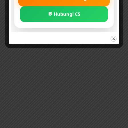
💬 Hubungi CS