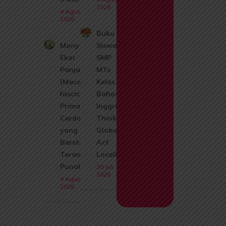
2026
4 Agustus
2026
Buku
Monyet
Siswa
Ekor
SMP
Panjang
MTs
(Macaca
Kelas 9
fascicularis):
Bahasa
Primata
Inggris
Cerdas
Think
yang Kini
Globally
Berstatus
Act
Terancam
Locally
Punah
30 Juli
2026
4 Agustus
2026