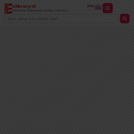
Lewati
elibrary.id
ke
Gerakan Indonesia Cerdas Literasi
Search
konten
...