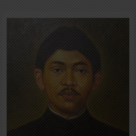
Dr.
Ciptomangunkusumo:
Dokter
Jawa
yang
Berbudi