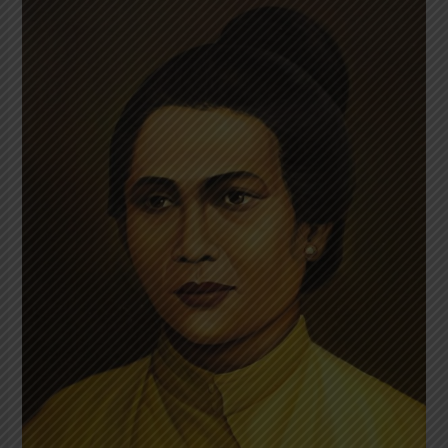
Cut
Meutia:
Gugur
dengan
Tiga
Tembakan
Peluru