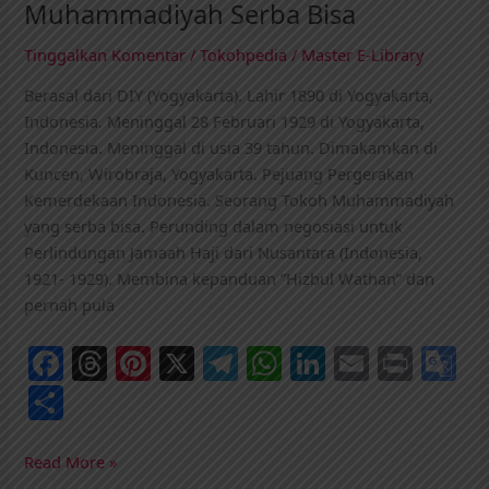
Muhammadiyah Serba Bisa
Tinggalkan Komentar
/
Tokohpedia
/
Master E-Library
Berasal dari DIY (Yogyakarta). Lahir 1890 di Yogyakarta,
Indonesia. Meninggal 28 Februari 1929 di Yogyakarta,
Indonesia. Meninggal di usia 39 tahun. Dimakamkan di
Kuncen, Wirobraja, Yogyakarta. Pejuang Pergerakan
Kemerdekaan Indonesia. Seorang Tokoh Muhammadiyah
yang serba bisa. Perunding dalam negosiasi untuk
Perlindungan Jamaah Haji dari Nusantara (Indonesia,
1921- 1929). Membina kepanduan ”Hizbul Wathan” dan
pernah pula
F
T
Pi
X
T
W
Li
E
Pr
G
a
h
nt
el
h
n
m
in
o
S
c
re
er
e
at
k
ai
t
o
h
e
a
e
g
s
e
l
gl
ar
Read More »