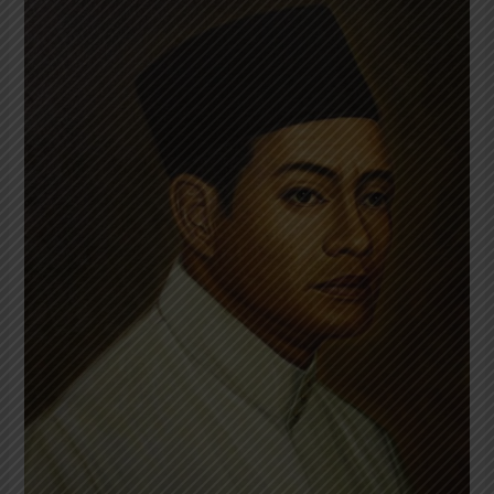
Mas
Mansur:
Salah
Seorang
Tokoh
Empat
Serangkai