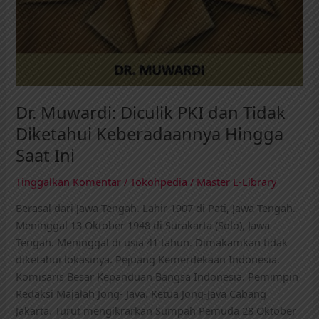
Dr. Muwardi: Diculik PKI dan Tidak
Diketahui Keberadaannya Hingga
Saat Ini
Tinggalkan Komentar
/
Tokohpedia
/
Master E-Library
Berasal dari Jawa Tengah. Lahir 1907 di Pati, Jawa Tengah.
Meninggal 13 Oktober 1948 di Surakarta (Solo), Jawa
Tengah. Meninggal di usia 41 tahun. Dimakamkan tidak
diketahui lokasinya. Pejuang Kemerdekaan Indonesia.
Komisaris Besar Kepanduan Bangsa Indonesia. Pemimpin
Redaksi Majalah Jong- Java. Ketua Jong-Java Cabang
Jakarta. Turut mengikrarkan Sumpah Pemuda 28 Oktober