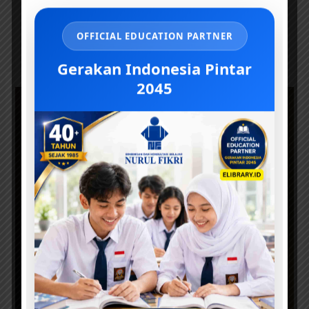
OFFICIAL EDUCATION PARTNER
Gerakan Indonesia Pintar
2045
Pemakaman
Jenderal
Besar
Soedirman,
Yogyakarta
1950