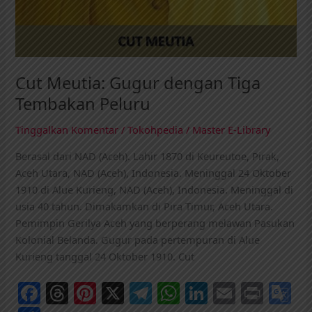
Cut Meutia: Gugur dengan Tiga
Tembakan Peluru
Tinggalkan Komentar
/
Tokohpedia
/
Master E-Library
Berasal dari NAD (Aceh). Lahir 1870 di Keureutoe, Pirak,
Aceh Utara, NAD (Aceh), Indonesia. Meninggal 24 Oktober
1910 di Alue Kurieng, NAD (Aceh), Indonesia. Meninggal di
usia 40 tahun. Dimakamkan di Pira Timur, Aceh Utara.
Pemimpin Gerilya Aceh yang berperang melawan Pasukan
Kolonial Belanda. Gugur pada pertempuran di Alue
Kurieng tanggal 24 Oktober 1910. Cut
F
T
Pi
X
T
W
Li
E
Pr
G