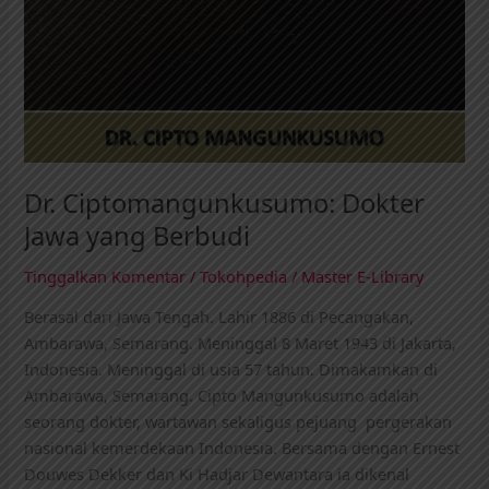
Dr. Ciptomangunkusumo: Dokter
Jawa yang Berbudi
Tinggalkan Komentar
/
Tokohpedia
/
Master E-Library
Berasal dari Jawa Tengah. Lahir 1886 di Pecangakan,
Ambarawa, Semarang. Meninggal 8 Maret 1943 di Jakarta,
Indonesia. Meninggal di usia 57 tahun. Dimakamkan di
Ambarawa, Semarang. Cipto Mangunkusumo adalah
seorang dokter, wartawan sekaligus pejuang pergerakan
nasional kemerdekaan Indonesia. Bersama dengan Ernest
Douwes Dekker dan Ki Hadjar Dewantara ia dikenal