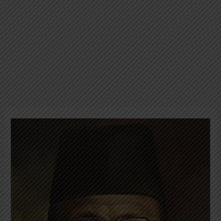
Alimin:
Pendiri
Sarekat
Buruh
Pelabuhan