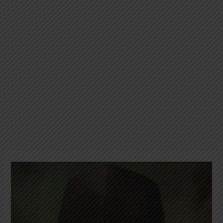
KH.
Abdul
Wahid
Hasjim:
5