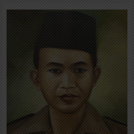
Dr.
Muwardi:
Diculik
PKI
dan
Tidak
Diketahui
Keberadaannya
Hingga
Saat
Ini