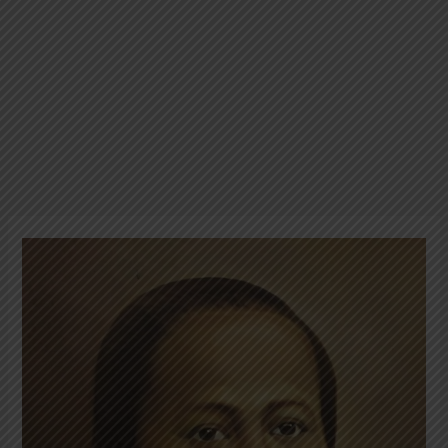
R.A.
Kartini:
Pelopor
Kebangkitan
Perempuan
Pribumi