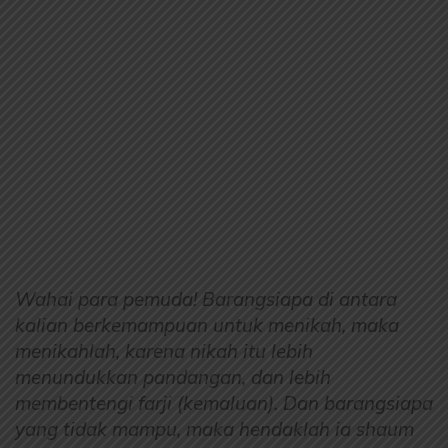
Wahai para pemuda! Barangsiapa di antara
kalian berkemampuan untuk menikah, maka
menikahlah, karena nikah itu lebih
menundukkan pandangan, dan lebih
membentengi farji (kemaluan). Dan barangsiapa
yang tidak mampu, maka hendaklah ia shaum