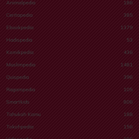
Animalpedia
186
Ceritapedia
385
Ebookpedia
1379
Hadispedia
53
Komikpedia
436
Muslimpedia
1481
Quispedia
396
Ragampedia
105
Smartkids
806
Tahukah Kamu
188
Tokohpedia
156