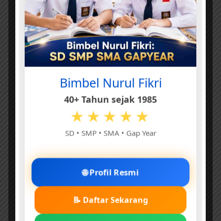
Bimbel Nurul Fikri
40+ Tahun sejak 1985
★★★★★
SD • SMP • SMA • Gap Year
🌐 Profil Resmi
📝 Daftar Sekarang