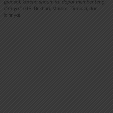
(puasa), karena shaum itu dapat membentengi
dirinya.”
(HR. Bukhari, Muslim, Tirmidzi, dan
lainnya).