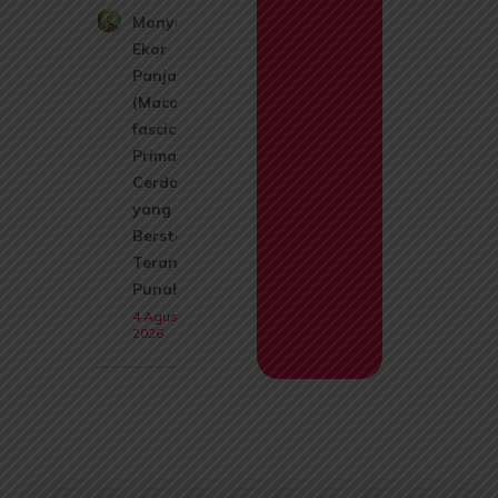
Monyet
Ekor
Panjang
(Macaca
fascicularis):
Primata
Cerdas
yang Kini
Berstatus
Terancam
Punah
4 Agustus
2026