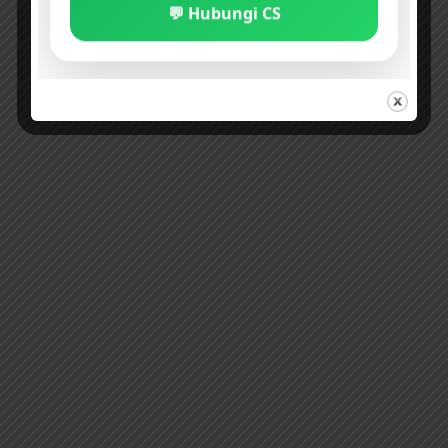
💬 Hubungi CS