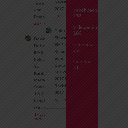
Revisi
Jawaban
2017
Tokohpedia
dan
156
18 Juli 2026
Pembahasan
4 Agustus 2026
Videopedia
Buku
186
Siswa
Download
Informasi
SMP MTs
Daftar Isi
35
Kelas 7
IPAS
Seni
Kelas 1
Lainnya
Budaya
SD
11
Kurikulum
Kurikulum
2017 Edisi
Merdeka
Revisi
Semester
2017
1 & 2
8 Juli 2026
Lengkap
(Fase A)
4 Agustus
2026