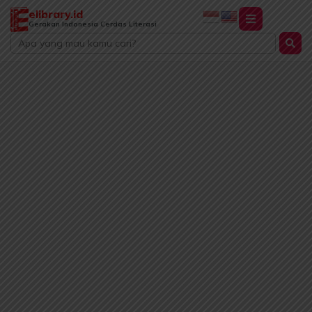
Lewati
elibrary.id
ke
Gerakan Indonesia Cerdas Literasi
Search
konten
...