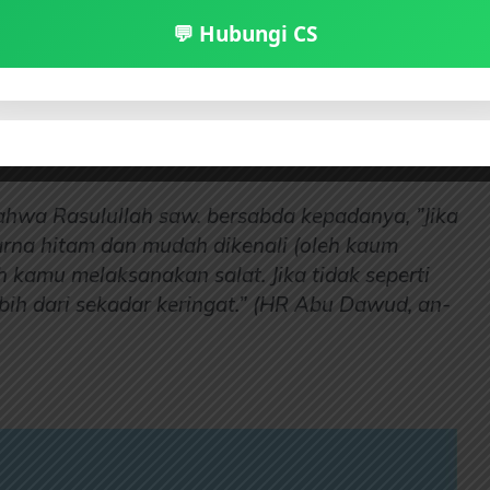
💬 Hubungi CS
bahwa Rasulullah saw. bersabda kepadanya, ”Jika
warna hitam dan mudah dikenali (oleh kaum
ah kamu melaksanakan salat. Jika tidak seperti
lebih dari sekadar keringat.” (HR Abu Dawud, an-