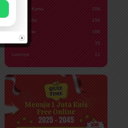
Tahukah Kamu
188
Tokohpedia
156
Videopedia
186
Informasi
35
Lainnya
11
Menuju 1 Juta Kuis
Free Online
2025 - 2045