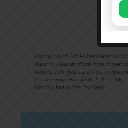
Fatimah binti Abi Hubaisi bercerita 
darah itu adalah darah haid, ia ber
perempuan). Jika seperti itu, janganl
itu, berwudu dan salatlah. Itu tidak 
Nasa’i, Hakim, dan Baihaqi)