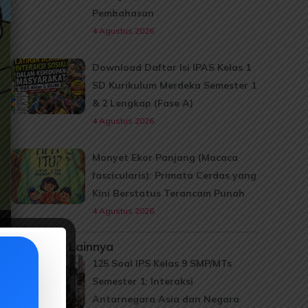
Pembahasan
4 Agustus 2026
Download Daftar Isi IPAS Kelas 1
SD Kurikulum Merdeka Semester 1
& 2 Lengkap (Fase A)
4 Agustus 2026
Monyet Ekor Panjang (Macaca
fascicularis): Primata Cerdas yang
Kini Berstatus Terancam Punah
4 Agustus 2026
Informasi Lainnya
125 Soal IPS Kelas 9 SMP/MTs
Semester 1: Interaksi
Antarnegara Asia dan Negara