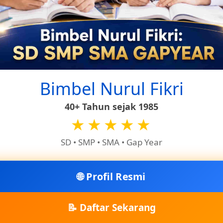
Bimbel Nurul Fikri
40+ Tahun sejak 1985
★★★★★
rna hitam, merah, agak kekuning-kuningan, dan kotor
SD • SMP • SMA • Gap Year
🌐 Profil Resmi
📝 Daftar Sekarang