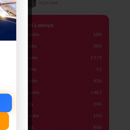
20 Juli 2026
Kategori Lainnya
Animalpedia
186
Ceritapedia
385
Ebookpedia
1379
Hadispedia
53
.
Komikpedia
436
Muslimpedia
1481
Quispedia
396
Ragampedia
105
Smartkids
806