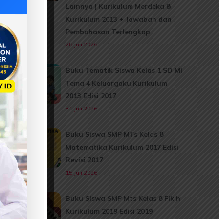
Lainnya | Kurikulum Merdeka &
Kurikulum 2013 + Jawaban dan
Pembahasan Terlengkap
28 Juli 2026
Buku Tematik Siswa Kelas 1 SD MI
Tema 4 Keluargaku Kurikulum
2013 Edisi 2017
31 Juli 2026
Buku Siswa SMP MTs Kelas 8
Matematika Kurikulum 2017 Edisi
Revisi 2017
15 Juli 2026
Buku Siswa SMP Mts Kelas 8 Fikih
Kurikulum 2019 Edisi 2019