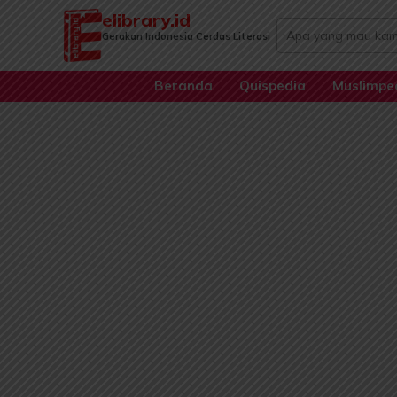
Lewati
elibrary.id
Search
ke
Gerakan Indonesia Cerdas Literasi
...
konten
Beranda
Quispedia
Muslimpe