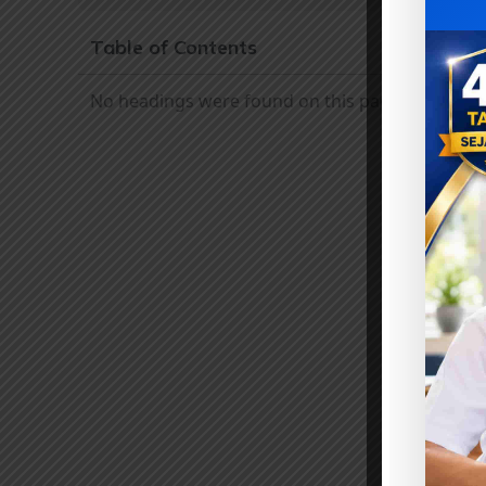
Table of Contents
No headings were found on this page.