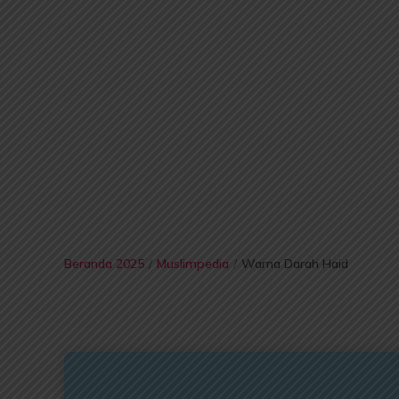
Beranda 2025
/
Muslimpedia
/
Warna Darah Haid