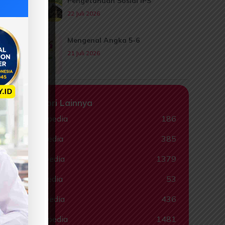
Pengetahuan Sosial IPS
22 Juli 2026
Mengenal Angka 5-6
21 Juli 2026
Kategori Lainnya
Animalpedia
186
Ceritapedia
385
Ebookpedia
1379
Hadispedia
53
Komikpedia
436
Muslimpedia
1481