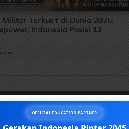
iliter Terkuat di Dunia 2026:
epower, Indonesia Posisi 13
ormasi
OFFICIAL EDUCATION PARTNER
Gerakan Indonesia Pintar 2045