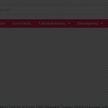
dia
Smartkids
Tahukah Kamu
Ebookpedia
ter Terkuat di Dunia 2026: Peringkat Terbaru Global Firepower, Indo