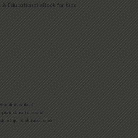
c & Educational eBook for Kids
Bisa di-download
-print sendiri di rumah
k belajar & aktivitas anak