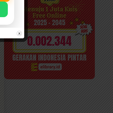
Menuju 1 Juta Kuis
Free Online
2025 - 2045
0.002.344
GERAKAN INDONESIA PINTAR