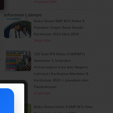
4 Agustus 2026
Informasi Lainnya
Buku Siswa SMP MTs Kelas 8
Pamekar Diajar Basa Sunda
Kurikulum 2013 Edisi 2014
18 Juli 2026
125 Soal IPS Kelas 9 SMP/MTs
Semester 1: Interaksi
Antarnegara Asia dan Negara
Lainnya | Kurikulum Merdeka &
Kurikulum 2013 + Jawaban dan
Pembahasan
27 Juli 2026
Buku Siswa Kelas 9 SMP MTs Ilmu