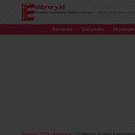
Lewati
elibrary.id
Search
ke
Gerakan Indonesia Cerdas Literasi
...
konten
Beranda
Quispedia
Muslimpe
Beranda 2025
/
Informasi
/
25 Negara dengan Kekuatan Mili