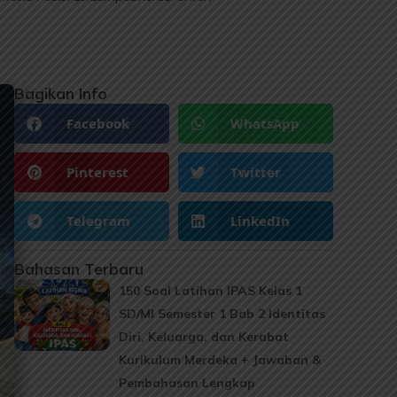
Bagikan Info
Facebook
WhatsApp
Pinterest
Twitter
Telegram
LinkedIn
Bahasan Terbaru
150 Soal Latihan IPAS Kelas 1
SD/MI Semester 1 Bab 2 Identitas
Diri, Keluarga, dan Kerabat
Kurikulum Merdeka + Jawaban &
Pembahasan Lengkap