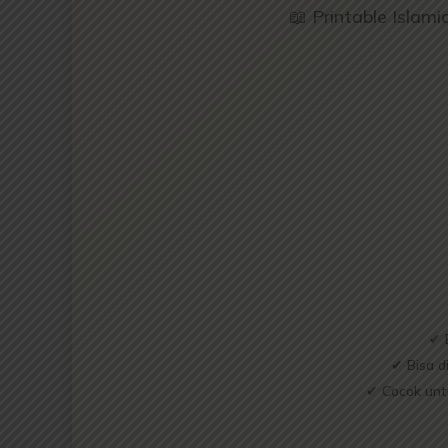
📖 Printable Islami
✔ 
✔ Bisa di
✔ Cocok untu