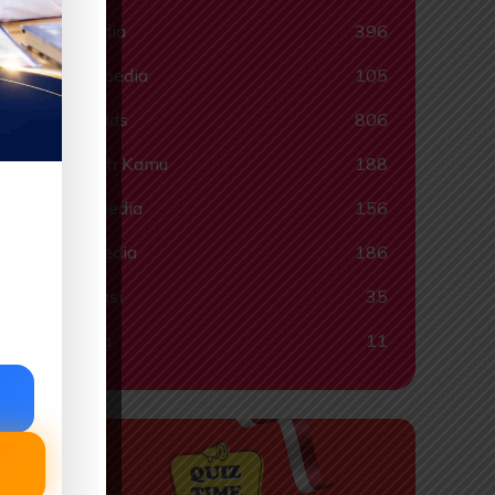
Quispedia
396
Ragampedia
105
Smartkids
806
Tahukah Kamu
188
Tokohpedia
156
Videopedia
186
Informasi
35
Lainnya
11