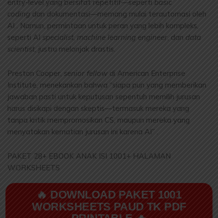
entry-level yang bersifat repetitif—seperti
basic
coding
dan dokumentasi—memang mulai terautomasi oleh
AI . Namun, permintaan untuk peran yang lebih kompleks,
seperti AI
specialist
,
machine learning engineer
, dan
data
scientist
, justru melonjak drastis.
Preston Cooper,
senior fellow
di American Enterprise
Institute, menekankan bahwa “siapa pun yang memberikan
jawaban pasti untuk keputusan sepentuh memilih jurusan
harus disikapi dengan skeptis—termasuk mereka yang
tanpa kritik mempromosikan CS, maupun mereka yang
menyatakan kematian jurusan ini karena AI” .
PAKET 28+ EBOOK ANAK ISI 1001+ HALAMAN
WORKSHEETS
🔥 DOWNLOAD PAKET 1001
WORKSHEETS PAUD TK PDF