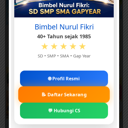
Bimbel Nurul Fikri
40+ Tahun sejak 1985
★★★★★
SD • SMP • SMA • Gap Year
🌐 Profil Resmi
📝 Daftar Sekarang
💬 Hubungi CS