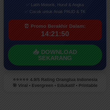
✅ Latih Motorik, Huruf & Angka
✅ Cocok untuk Anak PAUD & TK
⏰ Promo Berakhir Dalam:
14:21:48
📥 DOWNLOAD
SEKARANG
⭐⭐⭐⭐⭐ 4.9/5 Rating Orangtua Indonesia
🎯 Viral • Evergreen • Edukatif • Printable