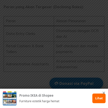
Peran yang Akan Tergeser (Declining Roles):
Peran
Alasan Penurunan
Otomatisasi dengan OCR
Data Entry Clerks
dan AI
Retail Cashiers & Bank
Self-checkout dan mobile
Tellers
payments
AI-powered scheduling dan
Administrative Assistants
dokumentasi
💳 Donasi via PayPal
✕
Promo IKEA di Shopee
🤲 Dukung via Kitabisa
Lihat
Furniture estetik harga hemat