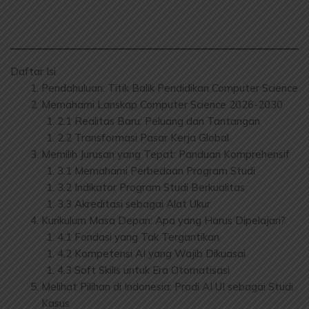
Daftar Isi
Pendahuluan: Titik Balik Pendidikan Computer Science
Memahami Lanskap Computer Science 2026-2030
2.1 Realitas Baru: Peluang dan Tantangan
2.2 Transformasi Pasar Kerja Global
Memilih Jurusan yang Tepat: Panduan Komprehensif
3.1 Memahami Perbedaan Program Studi
3.2 Indikator Program Studi Berkualitas
3.3 Akreditasi sebagai Alat Ukur
Kurikulum Masa Depan: Apa yang Harus Dipelajari?
4.1 Fondasi yang Tak Tergantikan
4.2 Kompetensi AI yang Wajib Dikuasai
4.3 Soft Skills untuk Era Otomatisasi
Melihat Pilihan di Indonesia: Prodi AI UI sebagai Studi
Kasus