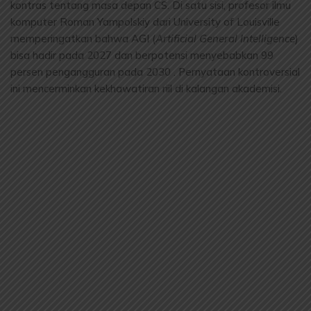
kontras tentang masa depan CS. Di satu sisi, profesor ilmu
komputer Roman Yampolskiy dari University of Louisville
memperingatkan bahwa AGI (
Artificial General Intelligence
)
bisa hadir pada 2027 dan berpotensi menyebabkan 99
persen pengangguran pada 2030 . Pernyataan kontroversial
ini mencerminkan kekhawatiran riil di kalangan akademisi.