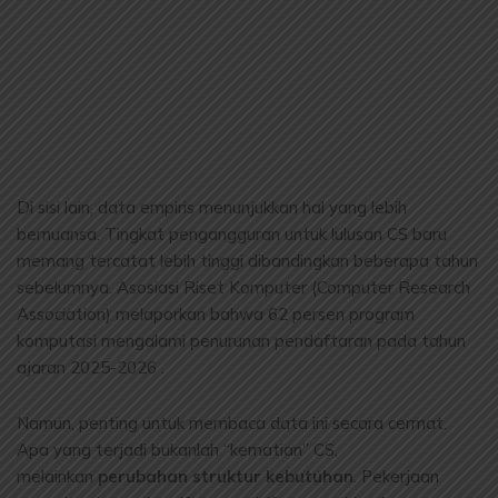
Di sisi lain, data empiris menunjukkan hal yang lebih
bernuansa. Tingkat pengangguran untuk lulusan CS baru
memang tercatat lebih tinggi dibandingkan beberapa tahun
sebelumnya. Asosiasi Riset Komputer (Computer Research
Association) melaporkan bahwa 62 persen program
komputasi mengalami penurunan pendaftaran pada tahun
ajaran 2025-2026 .
Namun, penting untuk membaca data ini secara cermat.
Apa yang terjadi bukanlah “kematian” CS,
melainkan
perubahan struktur kebutuhan
. Pekerjaan