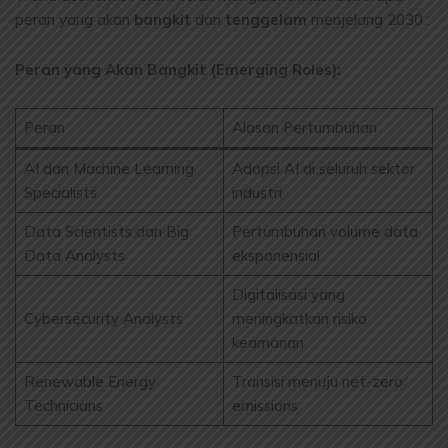
peran yang akan
bangkit
dan
tenggelam
menjelang 2030 :
Peran yang Akan Bangkit (Emerging Roles):
Peran
Alasan Pertumbuhan
AI dan Machine Learning
Adopsi AI di seluruh sektor
Specialists
industri
Data Scientists dan Big
Pertumbuhan volume data
Data Analysts
eksponensial
Digitalisasi yang
Cybersecurity Analysts
meningkatkan risiko
keamanan
Renewable Energy
Transisi menuju net-zero
Technicians
emissions