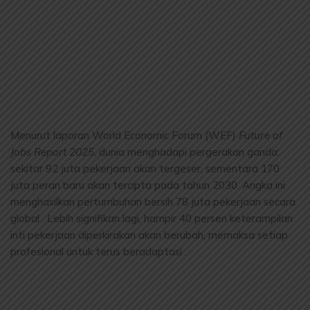
Menurut laporan World Economic Forum (WEF)
Future of
Jobs Report 2025
, dunia menghadapi pergerakan ganda:
sekitar 92 juta pekerjaan akan tergeser, sementara 170
juta peran baru akan tercipta pada tahun 2030. Angka ini
menghasilkan pertumbuhan bersih 78 juta pekerjaan secara
global . Lebih signifikan lagi, hampir 40 persen keterampilan
inti pekerjaan diperkirakan akan berubah, memaksa setiap
profesional untuk terus beradaptasi .