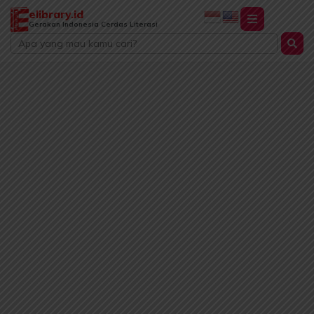
Lewati
elibrary.id
ke
Gerakan Indonesia Cerdas Literasi
Search
konten
...