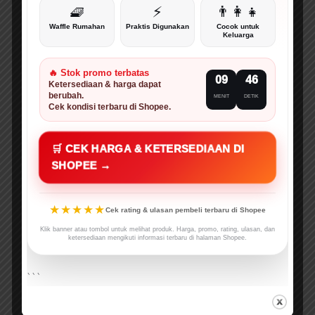
🧇
⚡
👨‍👩‍👧
Waffle Rumahan
Praktis Digunakan
Cocok untuk
Keluarga
🔥 Stok promo terbatas
09
45
Ketersediaan & harga dapat
berubah.
MENIT
DETIK
Cek kondisi terbaru di Shopee.
🛒 CEK HARGA & KETERSEDIAAN DI
SHOPEE →
★★★★★
Cek rating & ulasan pembeli terbaru di Shopee
Klik banner atau tombol untuk melihat produk. Harga, promo, rating, ulasan, dan
ketersediaan mengikuti informasi terbaru di halaman Shopee.
```