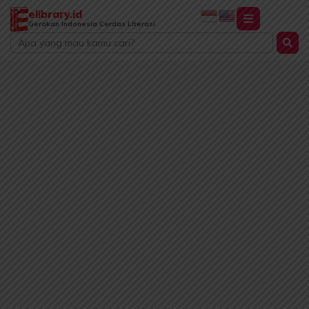
Lewati
elibrary.id
ke
Gerakan Indonesia Cerdas Literasi
Search
konten
...