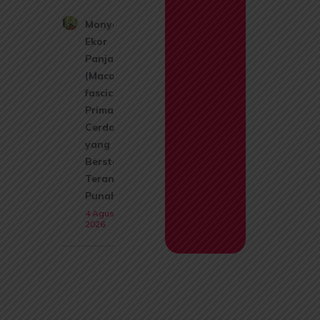
Monyet
Ekor
Panjang
(Macaca
fascicularis):
Primata
Cerdas
yang Kini
Berstatus
Terancam
Punah
4 Agustus
2026