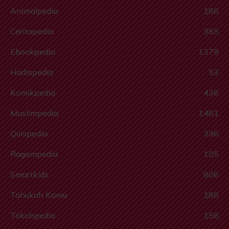
Animalpedia
186
Ceritapedia
385
Ebookpedia
1379
Hadispedia
53
Komikpedia
436
Muslimpedia
1481
Quispedia
396
Ragampedia
105
Smartkids
806
Tahukah Kamu
188
Tokohpedia
156