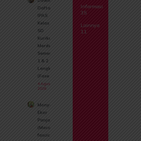
Download
Informasi
Daftar Isi
35
IPAS
Kelas 1
Lainnya
SD
11
Kurikulum
Merdeka
Semester
1 & 2
Lengkap
(Fase A)
4 Agustus
2026
Monyet
Ekor
Panjang
(Macaca
fascicularis):