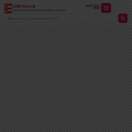
Lewati
elibrary.id
ke
Gerakan Indonesia Cerdas Literasi
Search
konten
...