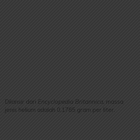
Dilansir dari
Encyclopedia Britannica
, massa
jenis helium adalah 0,1785 gram per liter.