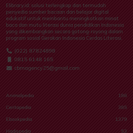
Elibrary.id: solusi terlengkap dan termudah
penyedia sumber bacaan dan belajar digital
edukatif untuk membantu meningkatkan minat
baca dan mutu literasi dunia pendidikan Indonesia
yang dikembangkan secara gotong-royong dalam
program sosial Gerakan Indonesia Cerdas Literasi.
(022) 87824898
0815 6148 165
cbmagency25@gmail.com
Animalpedia
186
Ceritapedia
385
Ebookpedia
1379
Hadispedia
53