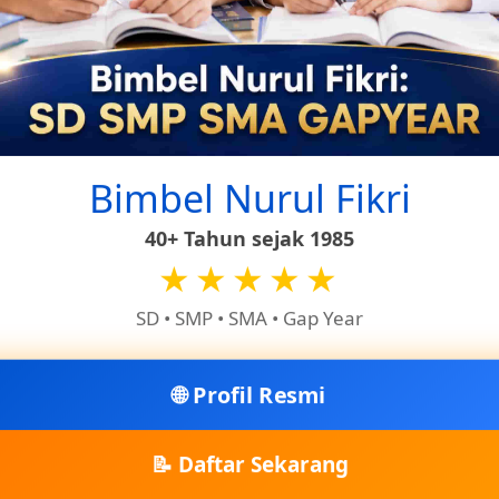
endekati cahaya di malam hari selepas hujan.
Bimbel Nurul Fikri
40+ Tahun sejak 1985
★★★★★
SD • SMP • SMA • Gap Year
🌐 Profil Resmi
📝 Daftar Sekarang