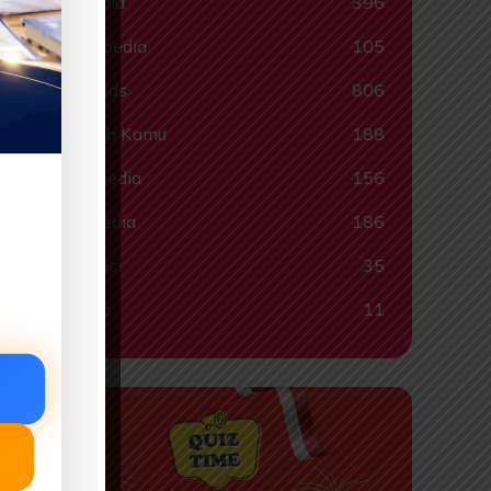
Quispedia
396
Ragampedia
105
Smartkids
806
Tahukah Kamu
188
Tokohpedia
156
Videopedia
186
Informasi
35
Lainnya
11