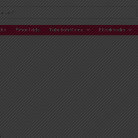
dia
Smartkids
Tahukah Kamu
Ebookpedia
?