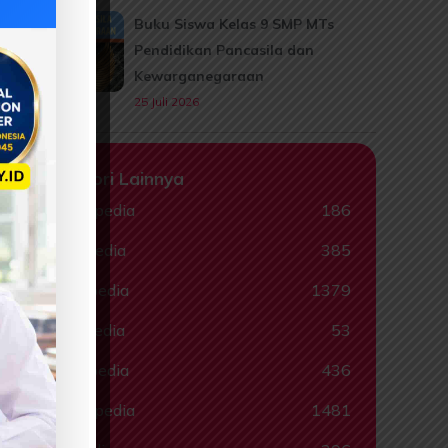
Buku Siswa Kelas 9 SMP MTs
Pendidikan Pancasila dan
Kewarganegaraan
25 Juli 2026
Kategori Lainnya
Animalpedia
186
Ceritapedia
385
Ebookpedia
1379
Hadispedia
53
Komikpedia
436
Muslimpedia
1481