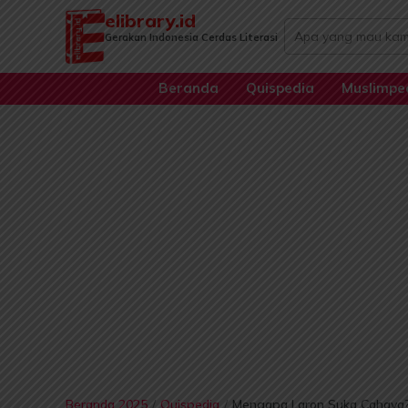
Lewati
elibrary.id
Search
ke
Gerakan Indonesia Cerdas Literasi
...
konten
Beranda
Quispedia
Muslimpe
Beranda 2025
/
Quispedia
/
Mengapa Laron Suka Cahaya