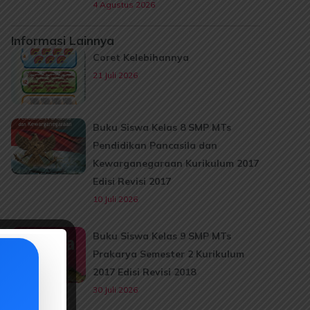
4 Agustus 2026
Informasi Lainnya
Coret Kelebihannya
21 Juli 2026
Buku Siswa Kelas 8 SMP MTs
Pendidikan Pancasila dan
Kewarganegaraan Kurikulum 2017
Edisi Revisi 2017
10 Juli 2026
Buku Siswa Kelas 9 SMP MTs
Prakarya Semester 2 Kurikulum
2017 Edisi Revisi 2018
30 Juli 2026