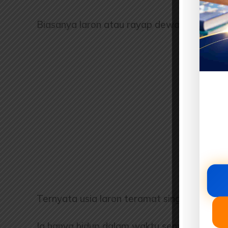
Biasanya laron atau rayap dewasa sering m
Ternyata usia laron teramat singkat.
Ia hanya hidup dalam waktu semalam.