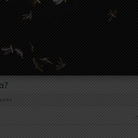
a?
spedia