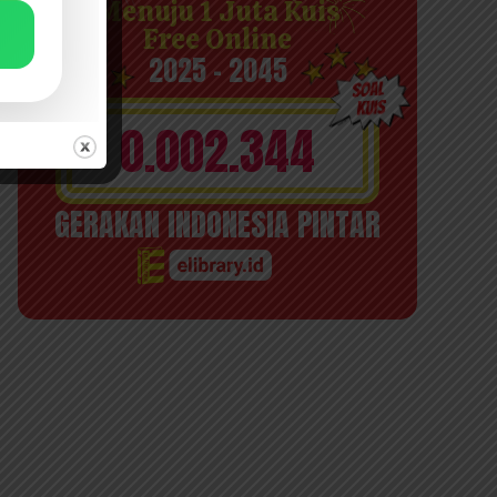
Menuju 1 Juta Kuis
Free Online
2025 - 2045
0.002.344
GERAKAN INDONESIA PINTAR