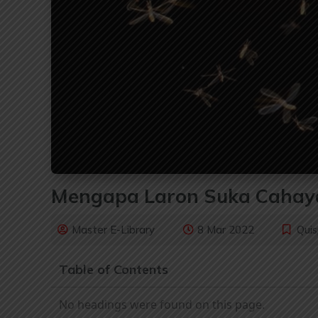
Mengapa Laron Suka Cahay
Master E-Library
8 Mar 2022
Qui
Table of Contents
No headings were found on this page.