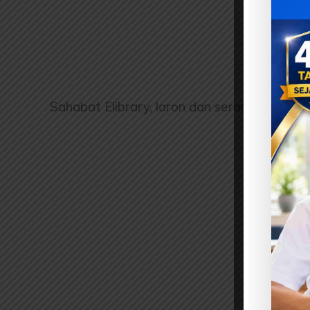
Sahabat Elibrary, laron dan serangga lain 