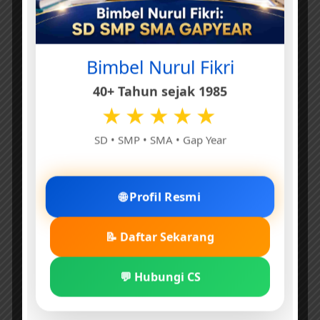
Bimbel Nurul Fikri
40+ Tahun sejak 1985
★★★★★
SD • SMP • SMA • Gap Year
🌐 Profil Resmi
📝 Daftar Sekarang
💬 Hubungi CS