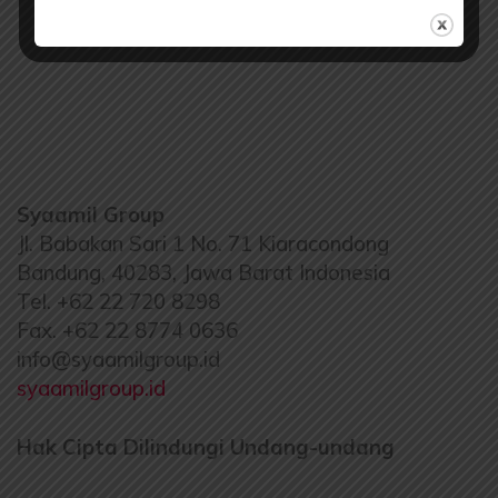
Syaamil Group
Jl. Babakan Sari 1 No. 71 Kiaracondong
Bandung, 40283, Jawa Barat Indonesia
Tel. +62 22 720 8298
Fax. +62 22 8774 0636
info@syaamilgroup.id
syaamilgroup.id
Hak Cipta Dilindungi Undang-undang