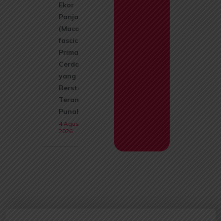
Ekor
Panjang
(Macaca
fascicularis):
Primata
Cerdas
yang Kini
Berstatus
Terancam
Punah
4 Agustus
2026