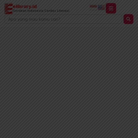
Lewati
elibrary.id
ke
Gerakan Indonesia Cerdas Literasi
Search
konten
...