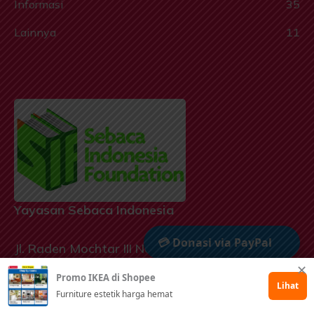
Informasi
35
Lainnya
11
Yayasan Sebaca Indonesia
💳 Donasi via PayPal
Jl. Raden Mochtar III No. 126, Sindanglaya,
Bandung, Jawa Barat, Indonesia 40195
✕
Promo IKEA di Shopee
🤲 Dukung via Kitabisa
Lihat
Furniture estetik harga hemat