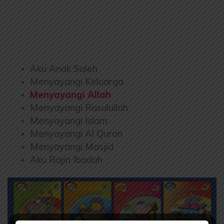
Aku Anak Saleh
Menyayangi Keluarga
Menyayangi Allah
Menyayangi Rasulullah
Menyayangi Islam
Menyayangi Al Quran
Menyayangi Masjid
Aku Rajin Ibadah