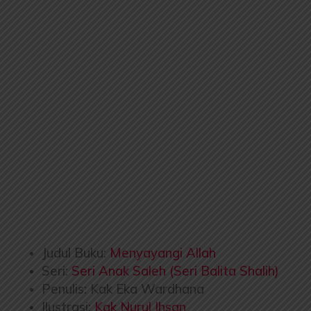
Judul Buku:
Menyayangi Allah
Seri:
Seri Anak Saleh (Seri Balita Shalih)
Penulis: Kak Eka Wardhana
Ilustrasi:
Kak Nurul Ihsan