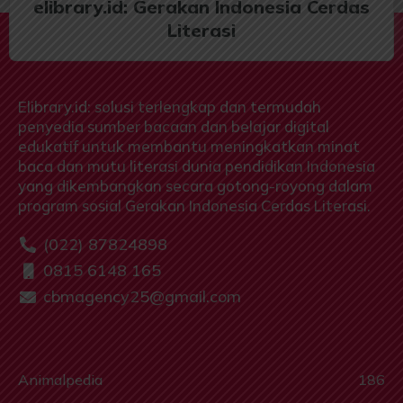
elibrary.id: Gerakan Indonesia Cerdas
Literasi
Elibrary.id: solusi terlengkap dan termudah
penyedia sumber bacaan dan belajar digital
edukatif untuk membantu meningkatkan minat
baca dan mutu literasi dunia pendidikan Indonesia
yang dikembangkan secara gotong-royong dalam
program sosial Gerakan Indonesia Cerdas Literasi.
(022) 87824898
0815 6148 165
cbmagency25@gmail.com
Animalpedia
186