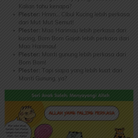
Kalian tahu kenapa?
Plester:
Hmm… Cibul Kucing lebih perkasa
dari Mut Mut Semut!
Plester:
Mao Harimau lebih perkasa dari
kucing, Bom Bom Gajah lebih perkasa dari
Mao Harimau!
Plester:
Monti gunung lebih perkasa dari
Bom Bom!
Plester:
Tapi siapa yang lebih kuat dari
Monti Gunung, ya?