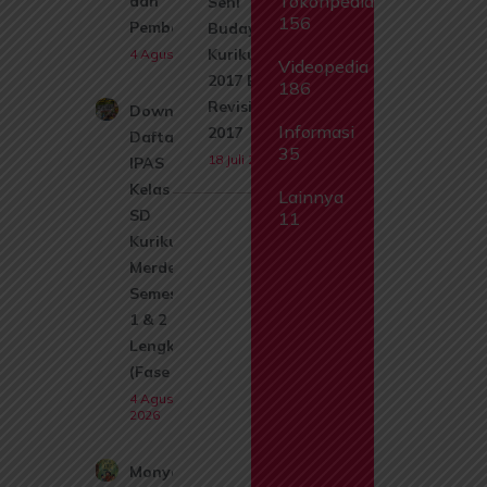
Tokohpedia
dan
Seni
156
Pembahasan
Budaya
Kurikulum
4 Agustus 2026
Videopedia
2017 Edisi
186
Revisi
Download
Informasi
2017
Daftar Isi
35
18 Juli 2026
IPAS
Kelas 1
Lainnya
SD
11
Kurikulum
Merdeka
Semester
1 & 2
Lengkap
(Fase A)
4 Agustus
2026
Monyet