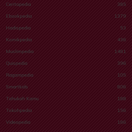
Ceritapedia
385
Ebookpedia
1379
Hadispedia
53
Komikpedia
436
Muslimpedia
1481
Quispedia
396
Ragampedia
105
Smartkids
806
Tahukah Kamu
188
Tokohpedia
156
Videopedia
186