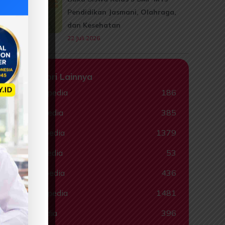
Pendidikan Jasmani, Olahraga,
dan Kesehatan
22 Juli 2026
Kategori Lainnya
Animalpedia
186
Ceritapedia
385
Ebookpedia
1379
Hadispedia
53
Komikpedia
436
Muslimpedia
1481
Quispedia
396