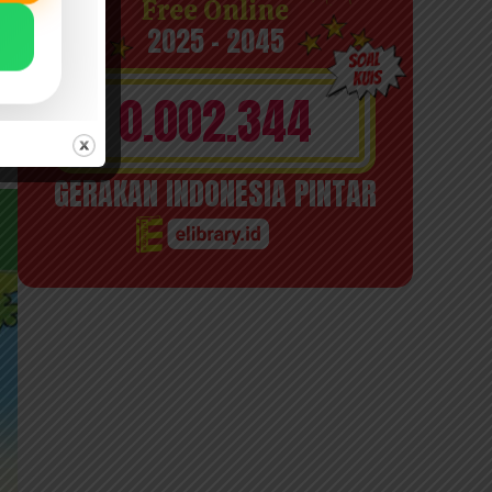
Free Online
2025 - 2045
0.002.344
GERAKAN INDONESIA PINTAR