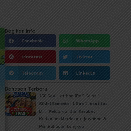
Bagikan Info
Facebook
WhatsApp
Pinterest
Twitter
Telegram
LinkedIn
Bahasan Terbaru
150 Soal Latihan IPAS Kelas 1
SD/MI Semester 1 Bab 2 Identitas
Diri, Keluarga, dan Kerabat
Kurikulum Merdeka + Jawaban &
Pembahasan Lengkap