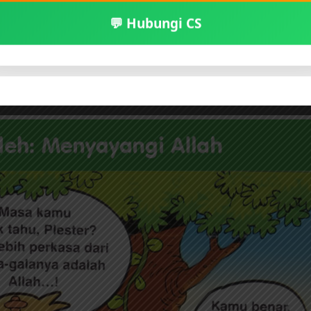
ster?
💬 Hubungi CS
gala-galanya adalah Allah!
r lupa….
apa Plester sayang Allah?
ng perkasa dari seluruh isi alam semesta.