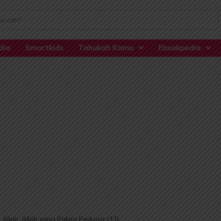
dia
Smartkids
Tahukah Kamu
Ebookpedia
Allah: Allah yang Paling Perkasa (11)