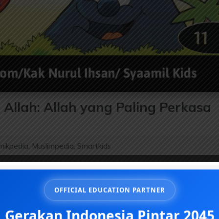
Allah: Allah yang Paling Perkasa
mikpedia
,
Muslimpedia
,
Smartkids
OFFICIAL EDUCATION PARTNER
Gerakan Indonesia Pintar 2045