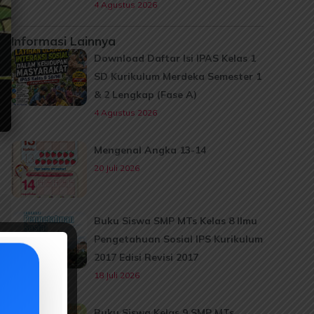
4 Agustus 2026
Informasi Lainnya
Download Daftar Isi IPAS Kelas 1
SD Kurikulum Merdeka Semester 1
& 2 Lengkap (Fase A)
4 Agustus 2026
Mengenal Angka 13-14
20 Juli 2026
Buku Siswa SMP MTs Kelas 8 Ilmu
Pengetahuan Sosial IPS Kurikulum
2017 Edisi Revisi 2017
18 Juli 2026
Buku Siswa Kelas 9 SMP MTs