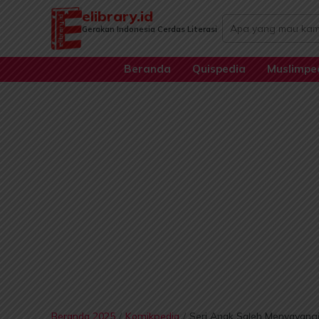
Lewati
elibrary.id
Search
ke
Gerakan Indonesia Cerdas Literasi
...
konten
Beranda
Quispedia
Muslimpe
Beranda 2025
/
Komikpedia
/
Seri Anak Saleh Menyayangi 