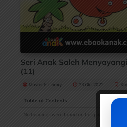
Seri Anak Saleh Menyayangi 
(11)
Master E-Library
23 Okt 2022
Ko
Table of Contents
No headings were found on this page.