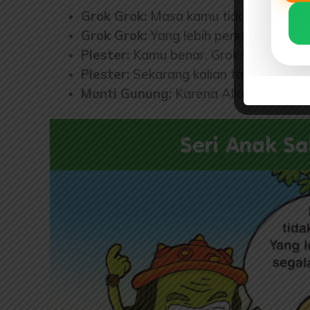
Grok Grok:
Masa kamu tidak tahu, Ple
Grok Grok:
Yang lebih perkasa dari se
Plester:
Kamu benar, Grok Grok! Pleste
Plester:
Sekarang kalian tahu, kan ken
Monti Gunung:
Karena Allah yang pali