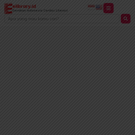
Lewati
elibrary.id
ke
Gerakan Indonesia Cerdas Literasi
Search
konten
...