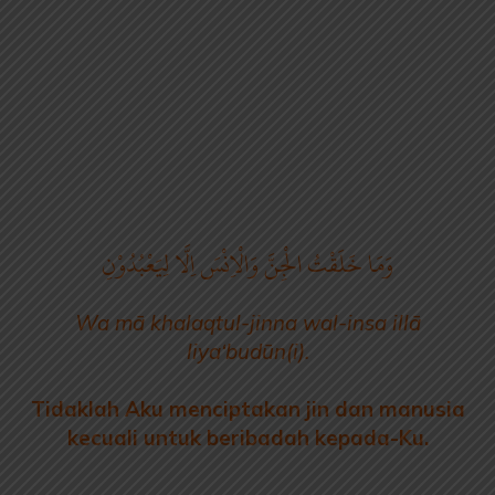
وَمَا خَلَقْتُ الْجِنَّ وَالْاِنْسَ اِلَّا لِيَعْبُدُوْنِ
Wa mā khalaqtul-jinna wal-insa illā
liya‘budūn(i).
Tidaklah Aku menciptakan jin dan manusia
kecuali untuk beribadah kepada-Ku.