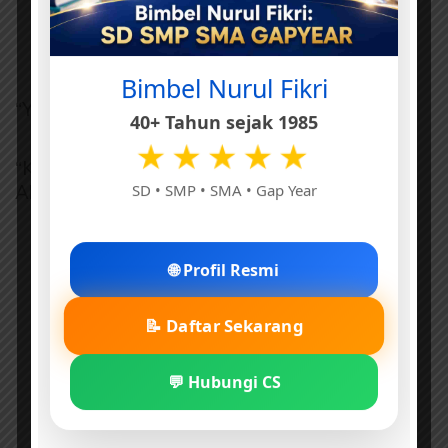
Bimbel Nurul Fikri
“Ya Allah juga!”
40+ Tahun sejak 1985
★★★★★
“Kalau begitu Kerudung sayaaang sekali sama
Allah!”
SD • SMP • SMA • Gap Year
🌐 Profil Resmi
📝 Daftar Sekarang
💬 Hubungi CS