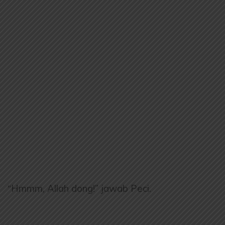
“Hmmm, Allah dong!” jawab Peci.