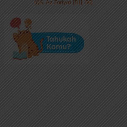
(QS. Az Zariyat [51]: 56)