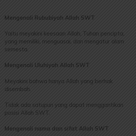
Mengenali Rububiyah Allah SWT
Yaitu meyakini keesaan Allah, Tuhan pencipta,
yang
memiliki, menguasai, dan mengatur alam
semesta.
Mengenali Uluhiyah Allah SWT
Meyakini bahwa hanya Allah yang berhak
disembah.
Tidak ada satupun yang dapat menggantikan
posisi Allah SWT.
Mengenali nama dan sifat Allah SWT