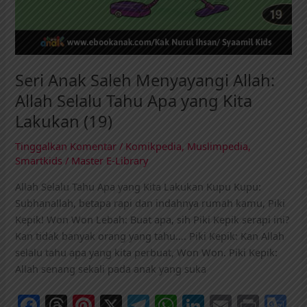
Seri Anak Saleh Menyayangi Allah:
Allah Selalu Tahu Apa yang Kita
Lakukan (19)
Tinggalkan Komentar
/
Komikpedia
,
Muslimpedia
,
Smartkids
/
Master E-Library
Allah Selalu Tahu Apa yang Kita Lakukan Kupu Kupu:
Subhanallah, betapa rapi dan indahnya rumah kamu, Piki
Kepik! Won Won Lebah: Buat apa, sih Piki Kepik serapi ini?
Kan tidak banyak orang yang tahu…. Piki Kepik: Kan Allah
selalu tahu apa yang kita perbuat, Won Won. Piki Kepik:
Allah senang sekali pada anak yang suka
F
T
Pi
X
T
W
Li
E
Pr
G