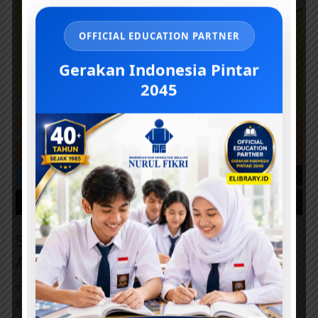
Menciptakan
Kita
OFFICIAL EDUCATION PARTNER
(21)
Gerakan Indonesia Pintar
2045
Seri Anak Saleh Menyayangi Allah:
Allah yang Menciptakan Kita (21)
Tinggalkan Komentar
/
Komikpedia
,
Muslimpedia
,
Smartkids
/
Master E-Library