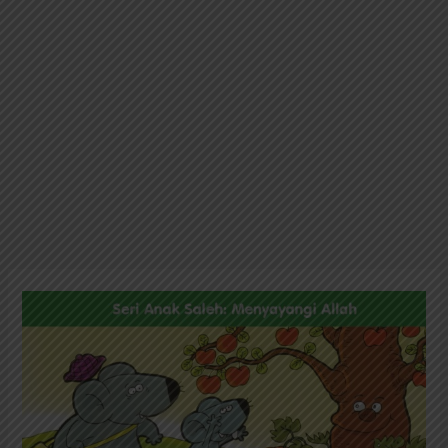
Seri
Anak
Saleh
Menyayangi
Allah:
Allah
Memberi