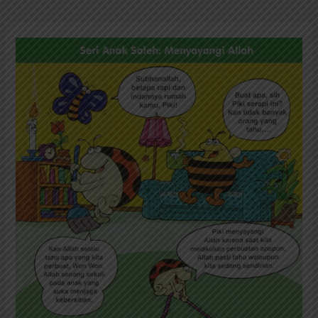
Seri
Anak
Saleh
Menyayangi
Allah:
Allah
Selalu
Tahu
Apa
yang
Kita
Lakukan
(19)