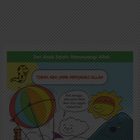
Seri
Anak
Saleh
Menyayangi
Allah:
Tidak
Ada
yang
Menyamai
Allah
(22)