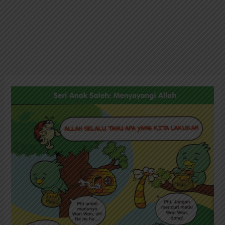
Seri
Anak
Saleh
Menyayangi
Allah:
Allah
Selalu
Tahu
Apa
yang
Kita
Lakukan