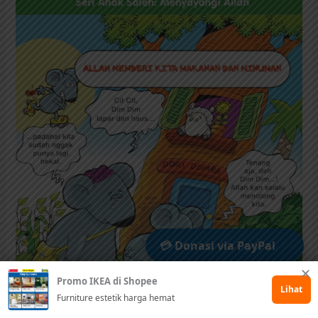
Anak
Saleh
Menyayangi
Allah:
Allah
Memberi
Kita
Makanan
dan
Minuman
(16)
💳 Donasi via PayPal
✕
Promo IKEA di Shopee
🤲 Dukung via Kitabisa
Lihat
Furniture estetik harga hemat