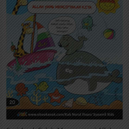
Menyayangi
Allah:
Allah
yang
Menciptakan
Kita
(20)