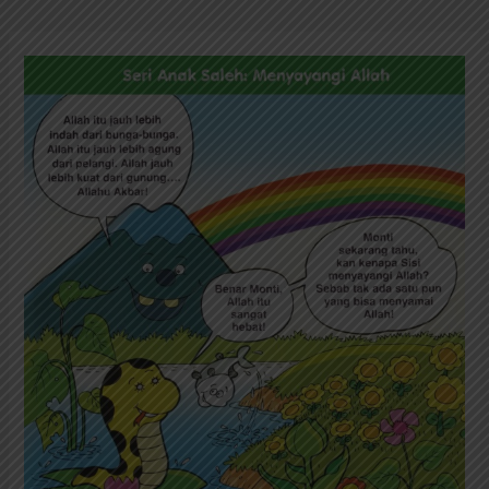
Seri
Anak
Saleh
Menyayangi
Allah:
Tidak
Ada
yang
Menyamai
Allah
(23)