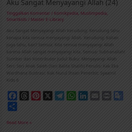
Aku Sangat Menyayangi Allah (24)
Tinggalkan Komentar
/
Komikpedia
,
Muslimpedia
,
Smartkids
/
Master E-Library
Aku Sangat Menyayangi Allah Kerudung: Kerudung tahu
kenapa kita semua menyayangi Allah. Kerudung: Kalian
juga tahu, kan? Semua: Kita semua menyayangi Allah
karena Allah sangat menyayangi kita. Semua: Subhanallah!
Sumber dan Kontributor Judul Buku: Menyayangi Allah
Seri: Seri Anak Saleh (Seri Balita Shalih) Penulis: Kak Eka
Wardhana Ilustrasi: Kak Nurul Ihsan Penerbit: Syaamil
Kids 8
F
T
Pi
X
T
W
Li
E
Pr
G
a
h
nt
el
h
n
m
in
o
S
c
re
er
e
at
k
ai
t
o
h
e
a
e
g
s
e
l
gl
ar
Read More »