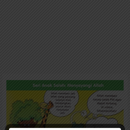
Seri
Anak
Saleh
Menyayangi
Allah:
Allah
yang