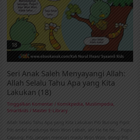
(18)
Seri Anak Saleh Menyayangi Allah:
Allah Selalu Tahu Apa yang Kita
Lakukan (18)
Tinggalkan Komentar
/
Komikpedia
,
Muslimpedia
,
Smartkids
/
Master E-Library
Allah Selalu Tahu Apa yang Kita Lakukan Piti Burung Pipit:
Piti ambil madunya Won Won Lebah, ah! He he he…. Pupu
Capung: Piti, jangan mencuri madu Won Won, dong! Piti