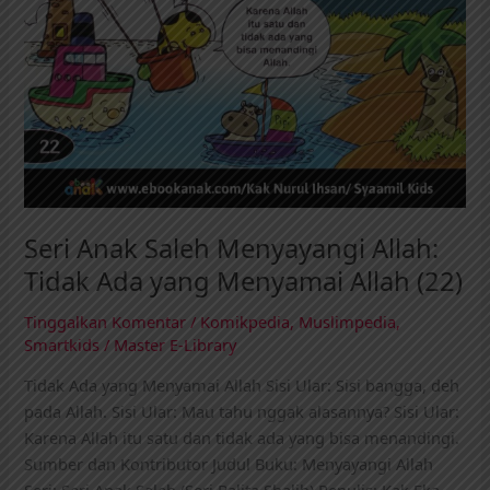
Seri Anak Saleh Menyayangi Allah:
Tidak Ada yang Menyamai Allah (22)
Tinggalkan Komentar
/
Komikpedia
,
Muslimpedia
,
Smartkids
/
Master E-Library
Tidak Ada yang Menyamai Allah Sisi Ular: Sisi bangga, deh
pada Allah. Sisi Ular: Mau tahu nggak alasannya? Sisi Ular:
Karena Allah itu satu dan tidak ada yang bisa menandingi.
Sumber dan Kontributor Judul Buku: Menyayangi Allah